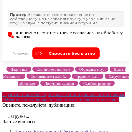
Подать иск
Составляем заявление
Обращение в суд
Права и
обязанности
Составить текст жалобы
Трудовое право
Следует знать
работникам
Подача документов
Судебное решение
гарантии и компенсации
гарантии при увольнении
основные
обязанности
основные положения
ответственность сторон
Оцените, пожалуйста, публикацию:
Загрузка...
Частые вопросы
Приказ о Возложении Обязанностей Главного