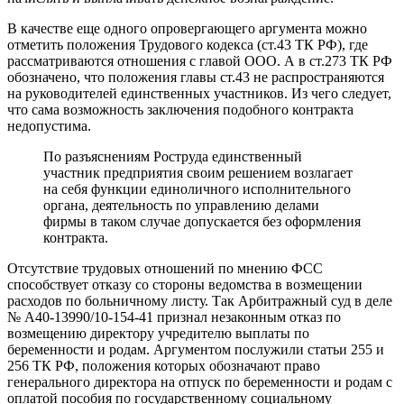
В качестве еще одного опровергающего аргумента можно
отметить положения Трудового кодекса (ст.43 ТК РФ), где
рассматриваются отношения с главой ООО. А в ст.273 ТК РФ
обозначено, что положения главы ст.43 не распространяются
на руководителей единственных участников. Из чего следует,
что сама возможность заключения подобного контракта
недопустима.
По разъяснениям Роструда единственный
участник предприятия своим решением возлагает
на себя функции единоличного исполнительного
органа, деятельность по управлению делами
фирмы в таком случае допускается без оформления
контракта.
Отсутствие трудовых отношений по мнению ФСС
способствует отказу со стороны ведомства в возмещении
расходов по больничному листу. Так Арбитражный суд в деле
№ А40-13990/10-154-41 признал незаконным отказ по
возмещению директору учредителю выплаты по
беременности и родам. Аргументом послужили статьи 255 и
256 ТК РФ, положения которых обозначают право
генерального директора на отпуск по беременности и родам с
оплатой пособия по государственному социальному