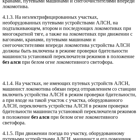
кранами, путевыми машинами и снегоочистителями впереди
локомотива.
4.1.3. На неэлектрифицированных участках,
необорудованных путевыми устройствами АЛСН, на
подталкивающем, втором и последующих локомотивах при
многократной тяге, а также на локомотивах при движении с
вагонами, кранами, путевыми машинами и
снегоочистителями впереди локомотива устройства АЛСН
должны быть включены в режиме проверки бдительности
машиниста установкой переключателя режимов в положение
без алсн
при белом огне локомотивного светофора.
4.1.4. На участках, не имеющих путевых устройств АЛСН,
машинист локомотива обязан перед отправлением со станции
включить устройства АЛСН в режим проверки бдительности,
а при входе на такой участок с участка, оборудованного
АЛСН, переключить устройства АЛСН в режим проверки
бдительности машиниста установкой переключателя режимов
в положение
без алсн
при белом огне локомотивного
светофора.
4.1.5. При движении поезда по участку, оборудованному
путевыми устройствами АЛСН, машинист и его помощник