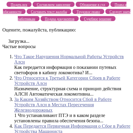
Подать иск
Составляем заявление
Обращение в суд
Права и
обязанности
Составить текст жалобы
Трудовое право
Следует знать
работникам
Подача документов
Судебное решение
Оцените, пожалуйста, публикацию:
Загрузка...
Частые вопросы
Что Такое Нарушения Нормальной Работы Устройств
Алсн
Как передается информация о показании путевых
светофоров в кабину локомотива? И...
Что Относится к Третьей Категории Сбоев в Работе
Устройств Алсн
Назначение, структурная схема и принцип действия
АЛСН Автоматическая локомотивна...
За Каким Хозяйством Относится Сбой в Работе
Устройств Алсн в Местах Пересечения
Железнодорожных
1 Что устанавливают ПТЭ и в каком разделе
установлены правила обеспечения безопа...
Как Передается Первичная Информация о Сбое в Работе
Устройства Машиниста