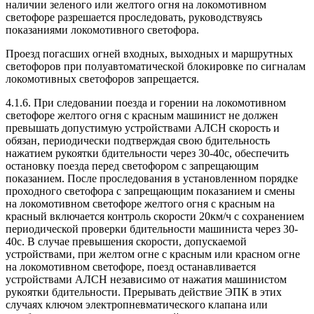
наличии зеленого или желтого огня на локомотивном
светофоре разрешается проследовать, руководствуясь
показаниями локомотивного светофора.
Проезд погасших огней входных, выходных и маршрутных
светофоров при полуавтоматической блокировке по сигналам
локомотивных светофоров запрещается.
4.1.6. При следовании поезда и горении на локомотивном
светофоре желтого огня с красным машинист не должен
превышать допустимую устройствами АЛСН скорость и
обязан, периодически подтверждая свою бдительность
нажатием рукоятки бдительности через 30-40с, обеспечить
остановку поезда перед светофором с запрещающим
показанием. После проследования в установленном порядке
проходного светофора с запрещающим показанием и смены
на локомотивном светофоре желтого огня с красным на
красный включается контроль скорости 20км/ч с сохранением
периодической проверки бдительности машиниста через 30-
40с. В случае превышения скорости, допускаемой
устройствами, при желтом огне с красным или красном огне
на локомотивном светофоре, поезд останавливается
устройствами АЛСН независимо от нажатия машинистом
рукоятки бдительности. Прерывать действие ЭПК в этих
случаях ключом электропневматического клапана или