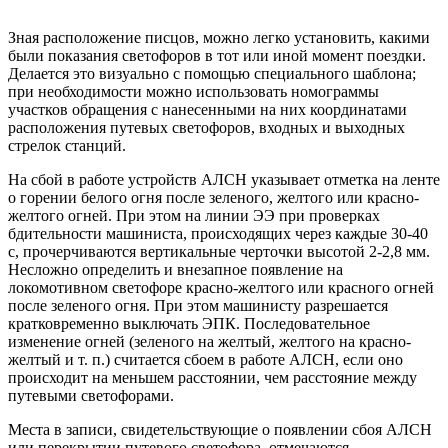
Зная расположение писцов, можно легко установить, какими
были показания светофоров в тот или иной момент поездки.
Делается это визуально с помощью специального шаблона;
при необходимости можно использовать номограммы
участков обращения с нанесенными на них координатами
расположения путевых светофоров, входных и выходных
стрелок станций.
На сбой в работе устройств АЛСН указывает отметка на ленте
о горении белого огня после зеленого, желтого или красно-
желтого огней. При этом на линии ЭЭ при проверках
бдительности машиниста, происходящих через каждые 30-40
с, прочерчиваются вертикальные черточки высотой 2-2,8 мм.
Несложно определить и внезапное появление на
локомотивном светофоре красно-желтого или красного огней
после зеленого огня. При этом машинисту разрешается
кратковременно выключать ЭПК. Последовательное
изменение огней (зеленого на желтый, желтого на красно-
желтый и т. п.) считается сбоем в работе АЛСН, если оно
происходит на меньшем расстоянии, чем расстояние между
путевыми светофорами.
Места в записи, свидетельствующие о появлении сбоя АЛСН
или перекрытии путевого светофора, отмечаются