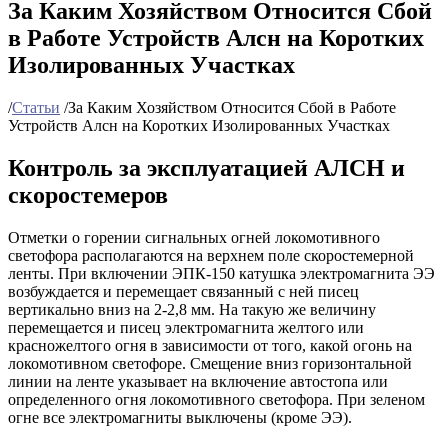
За Каким Хозяйством Относится Сбой
в Работе Устройств Алсн на Коротких
Изолированных Участках
/
Статьи
/
За Каким Хозяйством Относится Сбой в Работе
Устройств Алсн на Коротких Изолированных Участках
Контроль за эксплуатацией АЛСН и
скоростемеров
Отметки о горении сигнальных огней локомотивного
светофора располагаются на верхнем поле скоростемерной
ленты. При включении ЭПК-150 катушка электромагнита ЭЭ
возбуждается и перемещает связанный с ней писец
вертикально вниз на 2-2,8 мм. На такую же величину
перемещается и писец электромагнита желтого или
красножелтого огня в зависимости от того, какой огонь на
локомотивном светофоре. Смещение вниз горизонтальной
линии на ленте указывает на включение автостопа или
определенного огня локомотивного светофора. При зеленом
огне все электромагниты выключены (кроме ЭЭ).