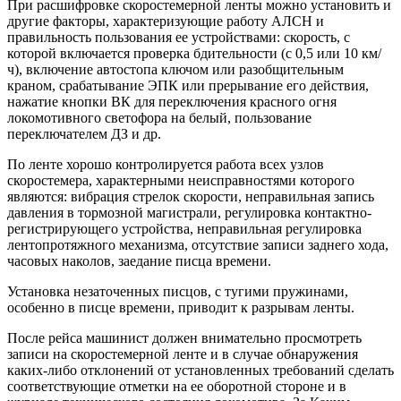
При расшифровке скоростемерной ленты можно установить и
другие факторы, характеризующие работу АЛСН и
правильность пользования ее устройствами: скорость, с
которой включается проверка бдительности (с 0,5 или 10 км/
ч), включение автостопа ключом или разобщительным
краном, срабатывание ЭПК или прерывание его действия,
нажатие кнопки ВК для переключения красного огня
локомотивного светофора на белый, пользование
переключателем ДЗ и др.
По ленте хорошо контролируется работа всех узлов
скоростемера, характерными неисправностями которого
являются: вибрация стрелок скорости, неправильная запись
давления в тормозной магистрали, регулировка контактно-
регистрирующего устройства, неправильная регулировка
лентопротяжного механизма, отсутствие записи заднего хода,
часовых наколов, заедание писца времени.
Установка незаточенных писцов, с тугими пружинами,
особенно в писце времени, приводит к разрывам ленты.
После рейса машинист должен внимательно просмотреть
записи на скоростемерной ленте и в случае обнаружения
каких-либо отклонений от установленных требований сделать
соответствующие отметки на ее оборотной стороне и в