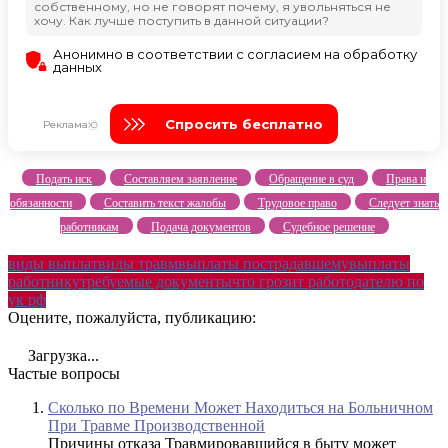
Подать иск
Составляем заявление
Обращение в суд
Права и
обязанности
Составить текст жалобы
Трудовое право
Следует знать
работникам
Подача документов
Судебное решение
виды выплат
виды травм
выплаты пострадавшему
выплаты
работнику
требуемые документы
что грозит работодателю по
ук рф
Оцените, пожалуйста, публикацию:
Загрузка...
Частые вопросы
Сколько по Времени Может Находиться на Больничном
При Травме Производственной
Причины отказа Травмировавшийся в быту может