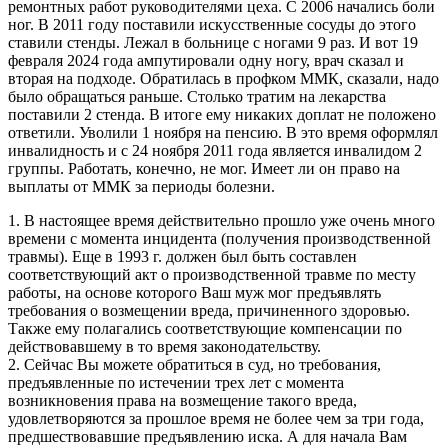
ремонтных работ руководителями цеха. С 2006 начались боли
ног. В 2011 году поставили искусственные сосуды до этого
ставили стенды. Лежал в больнице с ногами 9 раз. И вот 19
февраля 2024 года ампутировали одну ногу, врач сказал и
вторая на подходе. Обратилась в профком ММК, сказали, надо
было обращаться раньше. Столько тратим на лекарства
поставили 2 стенда. В итоге ему никаких доплат не положено
ответили. Уволили 1 ноября на пенсию. В это время оформлял
инвалидность и с 24 ноября 2011 года является инвалидом 2
группы. Работать, конечно, не мог. Имеет ли он право на
выплаты от ММК за периоды болезни.
1. В настоящее время действительно прошло уже очень много
времени с момента инцидента (получения производственной
травмы). Еще в 1993 г. должен был быть составлен
соответствующий акт о производственной травме по месту
работы, на основе которого Ваш муж мог предъявлять
требования о возмещении вреда, причиненного здоровью.
Также ему полагались соответствующие компенсации по
действовавшему в то время законодательству.
2. Сейчас Вы можете обратиться в суд, но требования,
предъявленные по истечении трех лет с момента
возникновения права на возмещение такого вреда,
удовлетворяются за прошлое время не более чем за три года,
предшествовавшие предъявлению иска. А для начала Вам