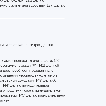
их дел судами:
135)
дела о
енного жизни или здоровью;
137)
дела о
м или об объявлении гражданина
х актов полностью или в части;
140)
еферендуме граждан РФ;
141)
дела об
и дееспособности гражданина, о
 о лишении несовершеннолетнего в
ься своими доходами;
143)
дела об
м;
144)
дела о принудительной
ли о продлении срока принудительной
стройством;
145)
дела о принудительном
ртизу.