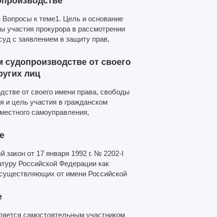
допроизводстве
 Вопросы к теме1. Цель и основание
мы участия прокурора в рассмотрении
суд с заявлением в защиту прав,
 судопроизводстве от своего
ругих лиц
стве от своего имени права, свободы
я и цель участия в гражданском
 местного самоуправления,
е
закон от 17 января 1992 г. № 2202-I
атуру Российской Федерации как
осуществляющих от имени Российской
е
вляется самостоятельным участником