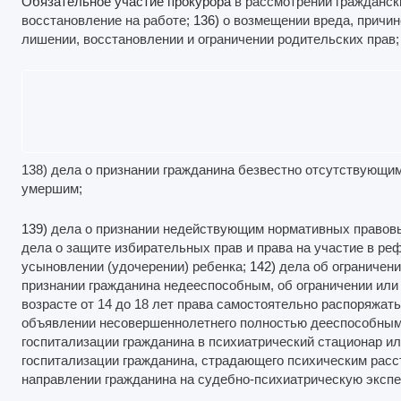
Обязательное участие прокурора
в рассмотрении гражданск
восстановление на работе;
136)
о возмещении вреда, причин
лишении, восстановлении и ограничении родительских прав;
138) дела о признании гражданина безвестно отсутствующи
умершим;
139)
дела о признании недействующим нормативных правовы
дела о защите избирательных прав и права на участие в р
усыновлении (удочерении) ребенка;
142)
дела об ограничени
признании гражданина недееспособным, об ограничении или
возрасте от 14 до 18 лет права самостоятельно распоряжат
объявлении несовершеннолетнего полностью дееспособны
госпитализации гражданина в психиатрический стационар и
госпитализации гражданина, страдающего психическим рас
направлении гражданина на судебно-психиатрическую экспе