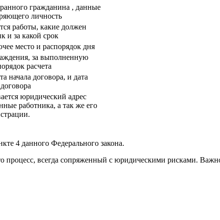
транного гражданина , данные
еряющего личность
тся работы, какие должен
к и за какой срок
чее место и распорядок дня
раждения, за выполненную
 порядок расчета
та начала договора, и дата
 договора
ается юридический адрес
нные работника, а так же его
истрации.
нкте 4 данного Федерального закона.
то процесс, всегда сопряженный с юридическими рисками. Важно