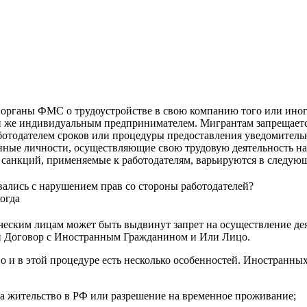
 органы ФМС о трудоустройстве в свою компанию того или иног
 же индивидуальным предпринимателем. Мигрантам запрещается
отодателем сроков или процедуры предоставления уведомительно
ные личности, осуществляющие свою трудовую деятельность на 
санкций, применяемые к работодателям, варьируются в следующ
ались с нарушением прав со стороны работодателей?
огда
ческим лицам может быть выдвинут запрет на осуществление дея
й Договор с Иностранным Гражданином и Или Лицо.
Но и в этой процедуре есть несколько особенностей. Иностранн
 на жительство в РФ или разрешение на временное проживание;