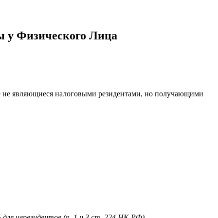
ы у Физического Лица
е не являющиеся налоговыми резидентами, но получающими
я нерезидентов (п. 1 и 3 ст. 224 НК РФ).