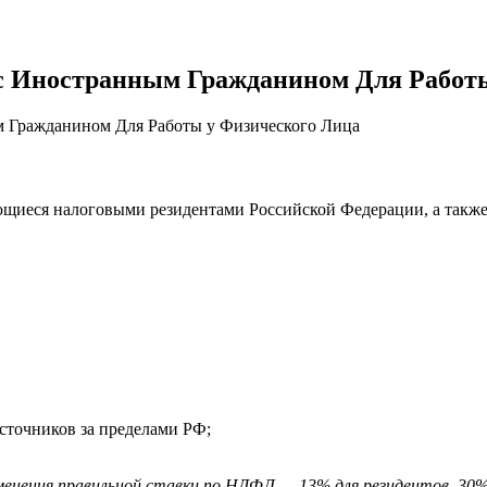
 с Иностранным Гражданином Для Работ
м Гражданином Для Работы у Физического Лица
щиеся налоговыми резидентами Российской Федерации, а такж
источников за пределами РФ;
нения правильной ставки по НДФЛ — 13% для резидентов, 30% дл