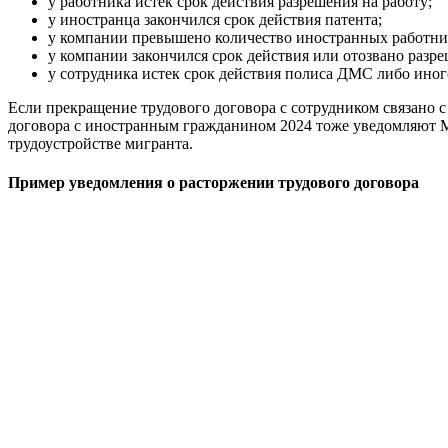
у работника истек срок действия разрешения на работу;
у иностранца закончился срок действия патента;
у компании превышено количество иностранных работнико
у компании закончился срок действия или отозвано разре
у сотрудника истек срок действия полиса ДМС либо ино
Если прекращение трудового договора с сотрудником связано с 
договора с иностранным гражданином 2024 тоже уведомляют МВ
трудоустройстве мигранта.
Пример уведомления о расторжении трудового договора