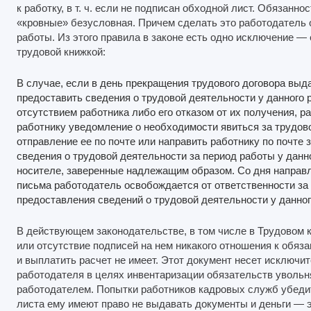
к работку, в т. ч. если не подписан обходной лист. Обязанн
«кровные» безусловная. Причем сделать это работодатель 
работы. Из этого правила в законе есть одно исключение — 
трудовой книжкой:
В случае, если в день прекращения трудового договора выд
предоставить сведения о трудовой деятельности у данного 
отсутствием работника либо его отказом от их получения, р
работнику уведомление о необходимости явиться за трудово
отправление ее по почте или направить работнику по почте
сведения о трудовой деятельности за период работы у дан
носителе, заверенные надлежащим образом. Со дня направ
письма работодатель освобождается от ответственности за
предоставления сведений о трудовой деятельности у данног
В действующем законодательстве, в том числе в Трудовом к
или отсутствие подписей на нем никакого отношения к обяз
и выплатить расчет не имеет. Этот документ несет исключ
работодателя в целях инвентаризации обязательств уволь
работодателем. Попытки работников кадровых служб убедит
листа ему имеют право не выдавать документы и деньги — э