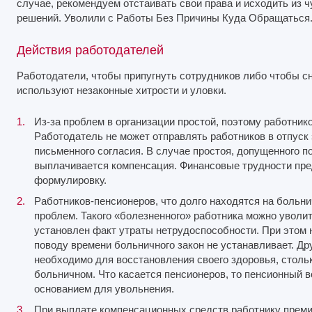
случае, рекомендуем отстаивать свои права и исходить из 
решений. Уволили с Работы Без Причины Куда Обращаться
Действия работодателей
Работодатели, чтобы припугнуть сотрудников либо чтобы с
используют незаконные хитрости и уловки.
Из-за проблем в организации простой, поэтому работнико
Работодатель не может отправлять работников в отпуск 
письменного согласия. В случае простоя, допущенного п
выплачивается компенсация. Финансовые трудности пр
формулировку.
Работников-пенсионеров, что долго находятся на больн
проблем. Такого «болезненного» работника можно уволи
установлен факт утраты нетрудоспособности. При этом н
поводу времени больничного закон не устанавливает. Др
необходимо для восстановления своего здоровья, стольк
больничном. Что касается пенсионеров, то пенсионный в
основанием для увольнения.
При выплате компенсационных средств работнику преми