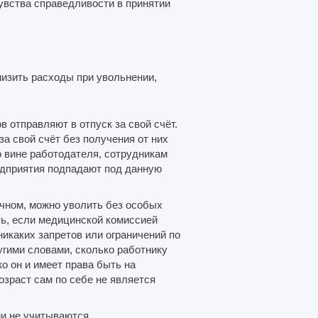
чувства справедливости в принятии
.
низить расходы при увольнении,
в отправляют в отпуск за свой счёт.
за свой счёт без получения от них
о вине работодателя, сотрудникам
едприятия подпадают под данную
ичном, можно уволить без особых
ть, если медицинской комиссией
икаких запретов или ограничений по
угими словами, сколько работнику
о он и имеет права быть на
озраст сам по себе не является
и не учитываются.