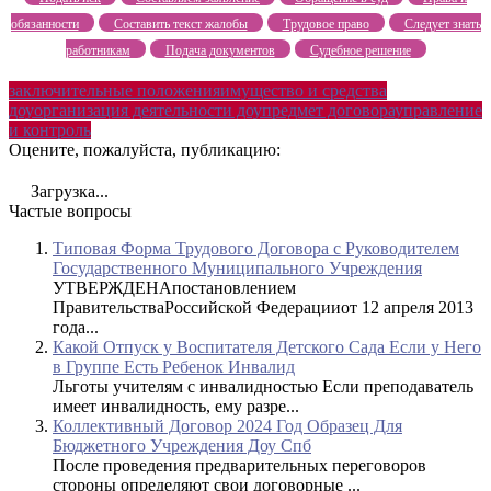
обязанности
Составить текст жалобы
Трудовое право
Следует знать
работникам
Подача документов
Судебное решение
заключительные положения
имущество и средства
доу
организация деятельности доу
предмет договора
управление
и контроль
Оцените, пожалуйста, публикацию:
Загрузка...
Частые вопросы
Типовая Форма Трудового Договора с Руководителем
Государственного Муниципального Учреждения
УТВЕРЖДЕНАпостановлением
ПравительстваРоссийской Федерацииот 12 апреля 2013
года...
Какой Отпуск у Воспитателя Детского Сада Если у Него
в Группе Есть Ребенок Инвалид
Льготы учителям с инвалидностью Если преподаватель
имеет инвалидность, ему разре...
Коллективный Договор 2024 Год Образец Для
Бюджетного Учреждения Доу Спб
После проведения предварительных переговоров
стороны определяют свои договорные ...