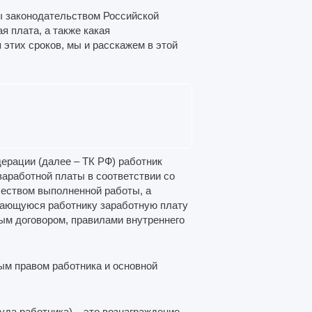
ы законодательством Российской
я плата, а также какая
этих сроков, мы и расскажем в этой
дерации (далее – ТК РФ) работник
заработной платы в соответствии со
чеством выполненной работы, а
тающуюся работнику заработную плату
ным договором, правилами внутреннего
ым правом работника и основной
уда работника) – это вознаграждение