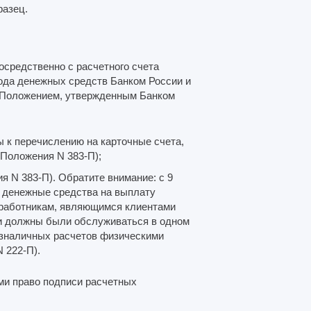
разец.
осредственно с расчетного счета
вода денежных средств Банком России и
я Положением, утвержденным Банком
 к перечислению на карточные счета,
 Положения N 383-П);
ия N 383-П). Обратите внимание: с 9
ь денежные средства на выплату
работникам, являющимся клиентами
ки должны были обслуживаться в одном
безналичных расчетов физическими
 222-П).
ми право подписи расчетных