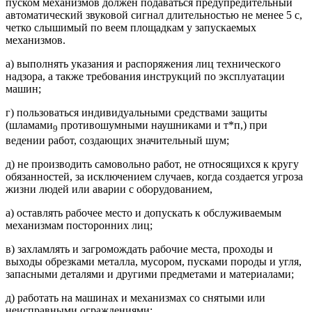
пуском механизмов должен подаваться предупредительный
автоматический звуковой сигнал длительностью не менее 5 с,
четко слышимый по веем площадкам у запускаемых
механизмов.
а) выполнять указания и распоряжения лиц технического
надзора, а также требования инструкций по эксплуатации
машин;
г) пользоваться индивидуальными средствами защиты
(шламами
противошумными наушниками и т*п,) при
9
ведении работ, создающих значительный шум;
д) не производить самовольно работ, не относящихся к кругу
обязанностей, за исключением случаев, когда создается угроза
жизни людей или аварии с оборудованием,
а) оставлять рабочее место и допускать к обслуживаемым
механизмам посторонних лиц;
в) захламлять и загромождать рабочие места, проходы и
выходы обрезками металла, мусором, пусками породы и угля,
запасными деталями и другими предметами и материалами;
д) работать на машинах и механизмах со снятыми или
неисправными ограждениями;