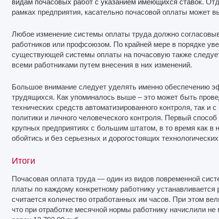
видам почасовых работ с указанием имеющихся ставок.
Отд
рамках предприятия, касательно почасовой оплаты может в
Любое изменение системы оплаты труда должно согласовыв
работников или профсоюзом. По крайней мере в порядке ув
существующей системы оплаты на почасовую также следует
всеми работниками путем внесения в них изменений.
Большое внимание следует уделять именно обеспечению эф
трудящихся. Как упоминалось выше – это может быть прове
технических средств автоматизированного контроля, так и
политики и личного человеческого контроля. Первый способ
крупных предприятиях с большим штатом, в то время как в
обойтись и без серьезных и дорогостоящих технологических
Итоги
Почасовая оплата труда — один из видов повременной сист
платы по каждому конкретному работнику устанавливается р
считается количество отработанных им часов. При этом вел
что при отработке месячной нормы работнику начислили не