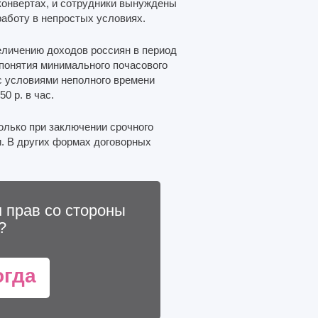
конвертах, и сотрудники вынуждены
работу в непростых условиях.
еличению доходов россиян в период
понятия минимального почасового
с условиями неполного времени
0 р. в час.
только при заключении срочного
и. В других формах договорных
 прав со стороны
?
огда