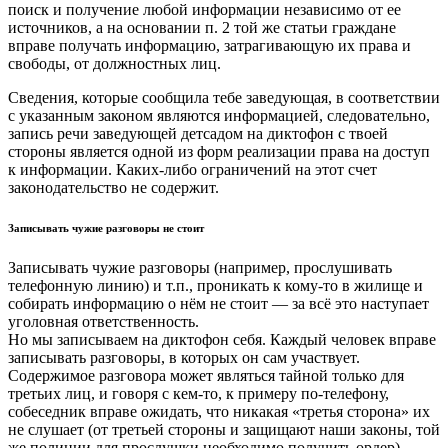
поиск и получение любой информации независимо от ее
источников, а на основании п. 2 той же статьи граждане
вправе получать информацию, затрагивающую их права и
свободы, от должностных лиц.
Сведения, которые сообщила тебе заведующая, в соответствии
с указанным законом являются информацией, следовательно,
запись речи заведующей детсадом на диктофон с твоей
стороны является одной из форм реализации права на доступ
к информации. Каких-либо ограничений на этот счет
законодательство не содержит.
Записывать чужие разговоры не стоит
Записывать чужие разговоры (например, прослушивать
телефонную линию) и т.п., проникать к кому-то в жилище и
собирать информацию о нём не стоит — за всё это наступает
уголовная ответственность.
Но мы записываем на диктофон себя. Каждый человек вправе
записывать разговоры, в которых он сам участвует.
Содержимое разговора может являться тайной только для
третьих лиц, и говоря с кем-то, к примеру по-телефону,
собеседник вправе ожидать, что никакая «третья сторона» их
не слушает (от третьей стороны и защищают наши законы, той
же полиции для прослушки необходимо получить ордер).