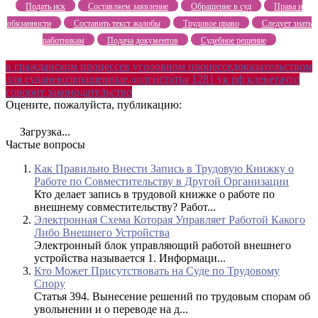
Подать иск
Составляем заявление
Обращение в суд
Права и
обязанности
Составить текст жалобы
Трудовое право
Следует знать
работникам
Подача документов
Судебное решение
в гражданском процессе
в уголовном процессе
доказательством
для суда
невозвращенные долги
статья 1281 ук рф клевета
что
говорит законодательство
Оцените, пожалуйста, публикацию:
Загрузка...
Частые вопросы
Как Правильно Внести Запись в Трудовую Книжку о
Работе по Совместительству в Другой Организации
Кто делает запись в трудовой книжке о работе по
внешнему совместительству? Работ...
Электронная Схема Которая Управляет Работой Какого
Либо Внешнего Устройства
Электронный блок управляющий работой внешнего
устройства называется 1. Информаци...
Кто Может Присутствовать на Суде по Трудовому
Спору
Статья 394. Вынесение решений по трудовым спорам об
увольнении и о переводе на д...