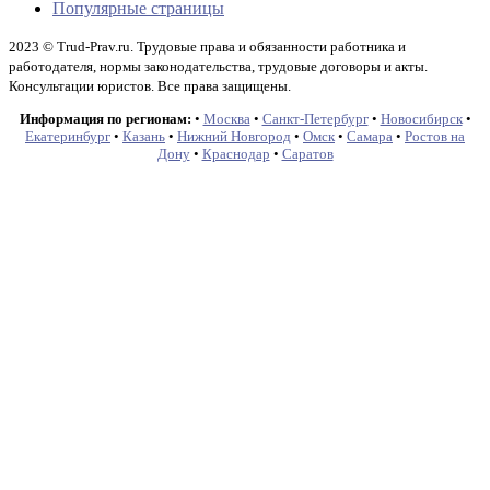
Популярные страницы
2023 © Trud-Prav.ru. Трудовые права и обязанности работника и
работодателя, нормы законодательства, трудовые договоры и акты.
Консультации юристов. Все права защищены.
Информация по регионам:
•
Москва
•
Санкт-Петербург
•
Новосибирск
•
Екатеринбург
•
Казань
•
Нижний Новгород
•
Омск
•
Самара
•
Ростов на
Дону
•
Краснодар
•
Саратов