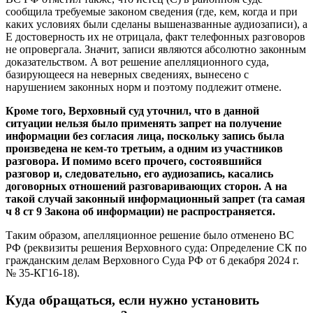
сообщила требуемые законом сведения (где, кем, когда и при
каких условиях были сделаны вышеназванные аудиозаписи), а
Е достоверность их не отрицала, факт телефонных разговоров
не опровергала. Значит, записи являются абсолютно законным
доказательством. А вот решение апелляционного суда,
базирующееся на неверных сведениях, вынесено с
нарушением законных норм и поэтому подлежит отмене.
Кроме того, Верховный суд уточнил, что в данной
ситуации нельзя было применять запрет на получение
информации без согласия лица, поскольку запись была
произведена не кем-то третьим, а одним из участников
разговора. И помимо всего прочего, состоявшийся
разговор и, следовательно, его аудиозапись, касались
договорных отношений разговаривающих сторон. А на
такой случай законный информационный запрет (та самая
ч 8 ст 9 Закона об информации) не распространяется.
Таким образом, апелляционное решение было отменено ВС
РФ (реквизиты решения Верховного суда: Определение СК по
гражданским делам Верховного Суда РФ от 6 декабря 2024 г.
№ 35-КГ16-18).
Куда обращаться, если нужно установить