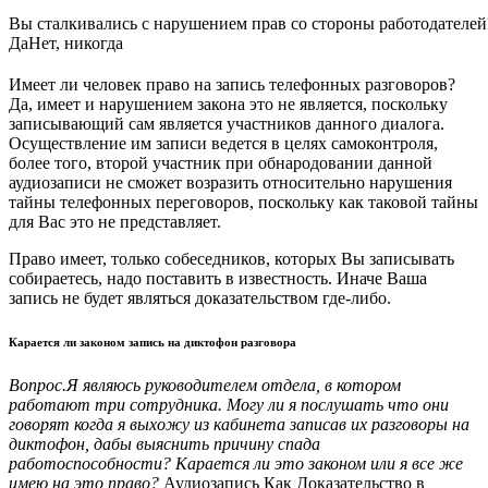
Вы сталкивались с нарушением прав со стороны работодателей
Да
Нет, никогда
Имеет ли человек право на запись телефонных разговоров?
Да, имеет и нарушением закона это не является, поскольку
записывающий сам является участников данного диалога.
Осуществление им записи ведется в целях самоконтроля,
более того, второй участник при обнародовании данной
аудиозаписи не сможет возразить относительно нарушения
тайны телефонных переговоров, поскольку как таковой тайны
для Вас это не представляет.
Право имеет, только собеседников, которых Вы записывать
собираетесь, надо поставить в известность. Иначе Ваша
запись не будет являться доказательством где-либо.
Карается ли законом запись на диктофон разговора
Вопрос.Я являюсь руководителем отдела, в котором
работают три сотрудника. Могу ли я послушать что они
говорят когда я выхожу из кабинета записав их разговоры на
диктофон, дабы выяснить причину спада
работоспособности? Карается ли это законом или я все же
имею на это право?
Аудиозапись Как Доказательство в