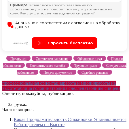
Подать иск
Составляем заявление
Обращение в суд
Права и
обязанности
Составить текст жалобы
Трудовое право
Следует знать
работникам
Подача документов
Судебное решение
профессиональная ориентация
работа и миопия
работы на
высоте
таблица головина
таблица снеллена
таблицы сивцева
Оцените, пожалуйста, публикацию:
Загрузка...
Частые вопросы
Какая Продолжительность Стажировки Устанавливается
Работодателем на Высоте