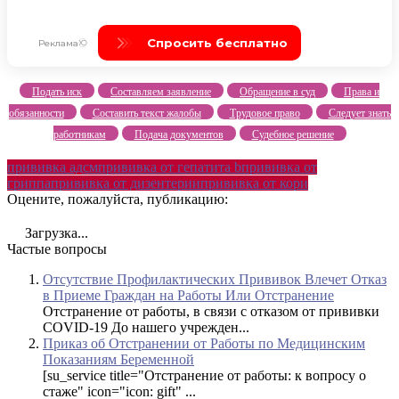
Подать иск
Составляем заявление
Обращение в суд
Права и
обязанности
Составить текст жалобы
Трудовое право
Следует знать
работникам
Подача документов
Судебное решение
прививка адсм
прививка от гепатита b
прививка от
гриппа
прививка от дизентерии
прививка от кори
Оцените, пожалуйста, публикацию:
Загрузка...
Частые вопросы
Отсутствие Профилактических Прививок Влечет Отказ
в Приеме Граждан на Работы Или Отстранение
Отстранение от работы, в связи с отказом от прививки
COVID-19 До нашего учрежден...
Приказ об Отстранении от Работы по Медицинским
Показаниям Беременной
[su_service title="Отстранение от работы: к вопросу о
стаже" icon="icon: gift" ...