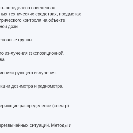
ыть определена наведенная
ных технических средствах, предметах
трического контроля на объекте
ной дозы.
сновные группы:
 из-лучения (экспозиционной,
ва.
ионизи-рующего излучения.
ции дозиметра и радиометра,
еряющие распределение (спектр)
чрезвычайных ситуаций. Методы и