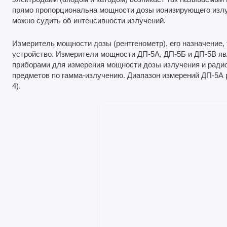
прямо пропорциональна мощности дозы ионизи­рующего излу
можно судить об интенсивности излучений.
Измеритель мощности дозы (рентгенометр), его назначение,
устройство. Измерители мощности ДП-5А, ДП-5Б и ДП-5В я
приборами для измерения мощности дозы излучения и радио
предметов по гамма-излуче­нию. Диапазон измерений ДП-5А р
4).