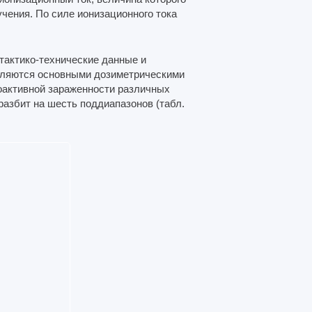
чения. По силе ионизационного тока
 тактико-технические данные и
вляются основными дозиметрически­ми
­активной зараженности различных
азбит на шесть поддиапазо­нов (табл.