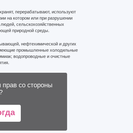
хранят, перерабатывают, используют
рии на котором или при разрушении
е людей, сельскохозяйственных
ающей природной среды.
ывающей, нефтехимической и других
 имеющие промышленные холодильные
аммиак; водопроводные и очистные
ятия.
 прав со стороны
?
огда