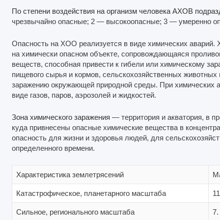
По степени воздействия на организм человека АХОВ подраз
чрезвычайно опасные; 2 — высокоопасные; 3 — умеренно о
Опасность на ХОО реализуется в виде химических аварий. 
на химически опасном объекте, сопровождающаяся проливо
веществ, способная привести к гибели или химическому за
пищевого сырья и кормов, сельскохозяйственных животных 
заражению окружающей природной среды. При химических 
виде газов, паров, аэрозолей и жидкостей.
Зона химического заражения
— территория и акватория, в п
куда привнесены опасные химические вещества в концентр
опасность для жизни и здоровья людей, для сельскохозяйст
определенного времени.
Характеристика землетрясений
М
Катастрофическое, планетарного масштаба
11
Сильное, регионального масштаба
7.