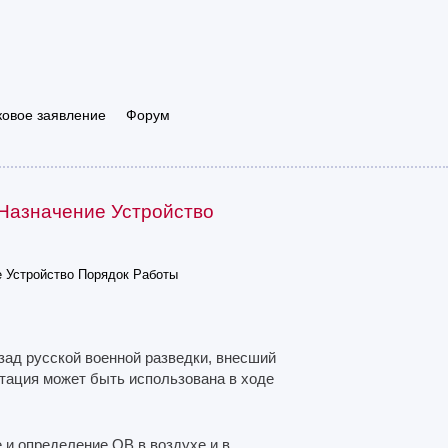
ковое заявление
Форум
Назначение Устройство
 Устройство Порядок Работы
зад русской военной разведки, внесший
нтация может быть использована в ходе
 и определение ОВ в воздухе и в