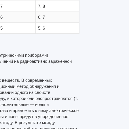
 7
7. 8
 6
6. 7
 5
5. 6
етрическими приборами)
чений на радиоактивно зараженной
х веществ. В современных
ционный метод обнаружения и
овании одного из свойств
у, в которой они распространяются (т.
положительные — ионы и
газа и приложить к нему электрическое
ны и ионы придут в упорядоченное
катоду. В результате между
онизационный ток, вели­чина которого