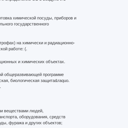
товка химической посуды, приборов и
льного государственного
трофах) на химически и радиационно-
ой работе: (.
ационных и химических объектах.
ой общеразвивающей программе
кая, биологическая защита&raquo.
.
ми веществами людей,
анспорта, оборудования, средств
ды, фуража и других объектов;