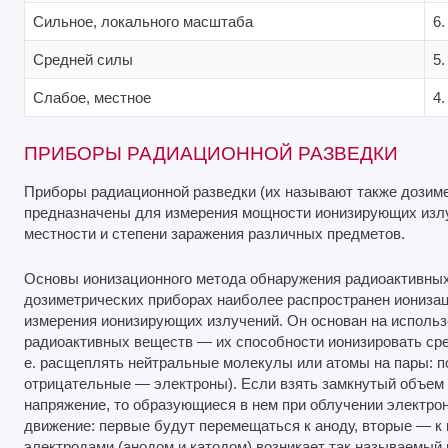
Сильное, локального масштаба
6.
Средней силы
5.
Слабое, местное
4.
ПРИБОРЫ РАДИАЦИОННОЙ РАЗВЕДКИ
Приборы радиационной разведки (их называют также до­зим
предназначены для измерения мощности ионизирующих излу
местности и степени заражения различных предметов.
Основы ионизационного метода обнаружения радиоактивны
дозиметрических приборах наиболее распространен иониза
измерения ионизирующих излучений. Он основан на использ
радиоактивных веществ — их способности ионизиро­вать сред
е. расщеплять нейтральные молекулы или атомы на пары: 
отрицательные — электроны). Если взять замкнутый объем 
напряжение, то образующиеся в нем при облучении электро
движение: первые будут перемещаться к аноду, вторые — к 
электродами (анодом и катодом) возникает так называемый и