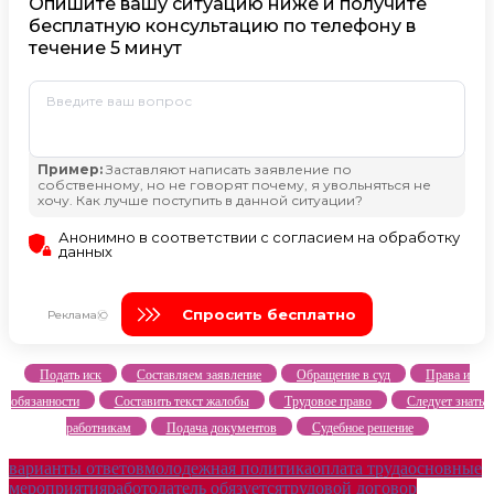
Подать иск
Составляем заявление
Обращение в суд
Права и
обязанности
Составить текст жалобы
Трудовое право
Следует знать
работникам
Подача документов
Судебное решение
варианты ответов
молодежная политика
оплата труда
основные
мероприятия
работодатель обязуется
трудовой договор