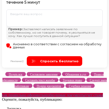
Подать иск
Составляем заявление
Обращение в суд
Права и
обязанности
Составить текст жалобы
Трудовое право
Следует знать
работникам
Подача документов
Судебное решение
как правильно оформить
необходимые документы
учет стажа
Оцените, пожалуйста, публикацию:
Загрузка...