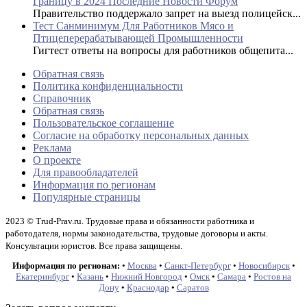
Границу в 2024 Последние Новости Форум
Правительство поддержало запрет на выезд полицейск...
Тест Санминимум Для Работников Мясо и
Птицеперерабатывающей Промышленности
Гигтест ответы на вопросы для работников общепита...
Обратная связь
Политика конфиденциальности
Справочник
Обратная связь
Пользовательское соглашение
Согласие на обработку персональных данных
Реклама
О проекте
Для правообладателей
Информация по регионам
Популярные страницы
2023 © Trud-Prav.ru. Трудовые права и обязанности работника и
работодателя, нормы законодательства, трудовые договоры и акты.
Консультации юристов. Все права защищены.
Информация по регионам:
•
Москва
•
Санкт-Петербург
•
Новосибирск
•
Екатеринбург
•
Казань
•
Нижний Новгород
•
Омск
•
Самара
•
Ростов на
Дону
•
Краснодар
•
Саратов