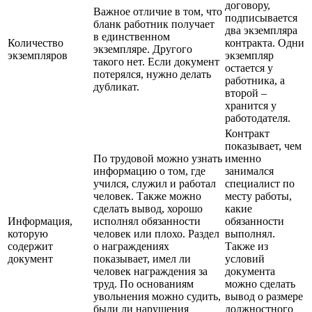
договору,
Важное отличие в том, что
подписывается
бланк работник получает
два экземпляра
в единственном
Количество
контракта. Одни
экземпляре. Другого
экземпляров
экземпляр
такого нет. Если документ
остается у
потерялся, нужно делать
работника, а
дубликат.
второй –
хранится у
работодателя.
Контракт
показывает, чем
По трудовой можно узнать
именно
информацию о том, где
занимался
учился, служил и работал
специалист по
человек. Также можно
месту работы,
сделать вывод, хорошо
какие
Информация,
исполнял обязанности
обязанности
которую
человек или плохо. Раздел
выполнял.
содержит
о награждениях
Также из
документ
показывает, имел ли
условий
человек награждения за
документа
труд. По основаниям
можно сделать
увольнения можно судить,
вывод о размере
были ли нарушения
должностного