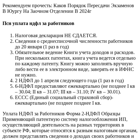
Рекомендуем прочесть: Каков Порядок Пересдачи Экзаменов
В Юургу На Заочном Отделении В 2024г
Псн уплата ндфл за работников
Налоговая декларация НЕ СДАЕТСЯ.
Сведения о среднесписочной численности работников
до 20 января (1 раз в год)
Обязательное ведение Книги учета доходов и расходов.
При нескольких патентах, книга учета ведется отдельно
по каждому патенту. Книгу можно заполнять вручную
либо вести ее в электронном виде, заверять ее в ИФНС
не нужно.
2 НДФЛ до 1 апреля следующего года (1 раз в год)
6-НДФЛ предоставляют ежеквартально (не позднее I кв
– 30.04; II кв – 31.07; III кв – 31.10; IV кв – 30.01).
ЕССС (Единый социальный страховой сбор)-
ежеквартально (не позднее позднее I кв.
Уплата НДФЛ за Работников Форма 2-НДФЛ Образцы
Применяющий патентную систему налогообложения ИП,
осуществляющий деятельность на разных территориях в
субъекте РФ, которые относятся к разным налоговым органам,
должен представлять сведения о доходах своих работников и