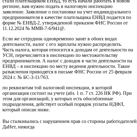
стали плательщиком ЕНВД, то есть начали работать в новом
регионе, вам нужно подать в налоговую инспекцию
заявление. Заявление о постановке на учет индивидуального
предпринимателя в качестве плательщика ЕНВД подается по
форме № ЕНВД-2, утвержденной приказом ФНС России от
11.12.2024 № ММВ-7-6/941@.
Если же сотрудник одновременно занят в обоих видах
деятельности, налог с его зарплаты нужно распределить.
Часть налога, которая относится к доходам от деятельности на
УСН, перечисляется в инспекцию по местожительству
предпринимателя. А налог с доходов в части деятельности на
ЕНВД – в инспекцию по месту ведения деятельности. Такие
разъяснения приводятся в письме ФНС России от 25 февраля
2024 г. № БС-3-11/763.
по реквизитам той налоговой инспекции, в которой
организация состоит на учете (абз. 1 п. 7 ст. 226 НК РФ). При
этом для организаций, у которых есть обособленные
подразделения, действует особый порядок уплаты НДФЛ,
который описан ниже.
Вы сталкивались с нарушением прав со стороны работодателей
Да
Нет, никогда