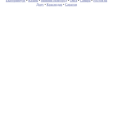
Екатеринбург
•
Казань
•
Нижний Новгород
•
Омск
•
Самара
•
Ростов на
Дону
•
Краснодар
•
Саратов