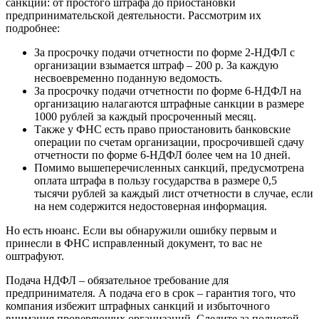
санкций: от простого штрафа до приостановки
предпринимательской деятельности. Рассмотрим их
подробнее:
За просрочку подачи отчетности по форме 2-НДФЛ с
организации взымается штраф – 200 р. За каждую
несвоевременно поданную ведомость.
За просрочку подачи отчетности по форме 6-НДФЛ на
организацию налагаются штрафные санкции в размере
1000 рублей за каждый просроченный месяц.
Также у ФНС есть право приостановить банковские
операции по счетам организации, просрочившей сдачу
отчетности по форме 6-НДФЛ более чем на 10 дней.
Помимо вышеперечисленных санкций, предусмотрена
оплата штрафа в пользу государства в размере 0,5
тысячи рублей за каждый лист отчетности в случае, если
на нем содержится недостоверная информация.
Но есть нюанс. Если вы обнаружили ошибку первым и
принесли в ФНС исправленный документ, то вас не
оштрафуют.
Подача НДФЛ – обязательное требование для
предпринимателя. А подача его в срок – гарантия того, что
компания избежит штрафных санкций и избыточного
внимания проверяющих организаций. Следите за полнотой