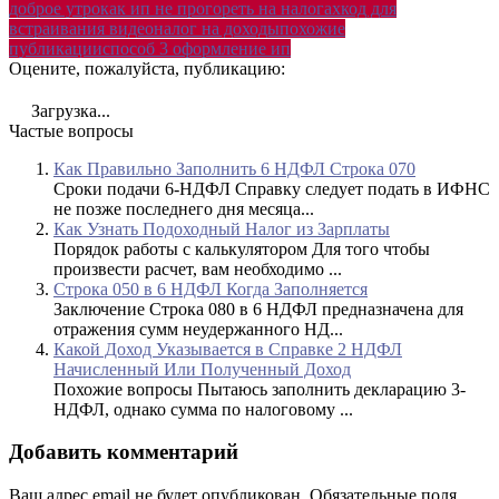
доброе утро
как ип не прогореть на налогах
код для
встраивания видео
налог на доходы
похожие
публикации
способ 3 оформление ип
Оцените, пожалуйста, публикацию:
Загрузка...
Частые вопросы
Как Правильно Заполнить 6 НДФЛ Строка 070
Сроки подачи 6-НДФЛ Справку следует подать в ИФНС
не позже последнего дня месяца...
Как Узнать Подоходный Налог из Зарплаты
Порядок работы с калькулятором Для того чтобы
произвести расчет, вам необходимо ...
Строка 050 в 6 НДФЛ Когда Заполняется
Заключение Строка 080 в 6 НДФЛ предназначена для
отражения сумм неудержанного НД...
Какой Доход Указывается в Справке 2 НДФЛ
Начисленный Или Полученный Доход
Похожие вопросы Пытаюсь заполнить декларацию 3-
НДФЛ, однако сумма по налоговому ...
Добавить комментарий
Ваш адрес email не будет опубликован.
Обязательные поля