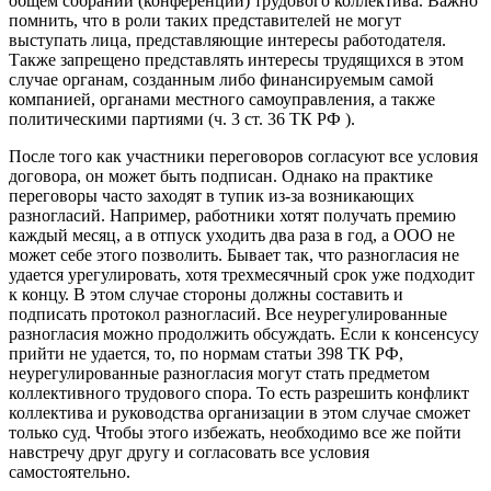
общем собрании (конференции) трудового коллектива. Важно
помнить, что в роли таких представителей не могут
выступать лица, представляющие интересы работодателя.
Также запрещено представлять интересы трудящихся в этом
случае органам, созданным либо финансируемым самой
компанией, органами местного самоуправления, а также
политическими партиями (ч. 3 ст. 36 ТК РФ ).
После того как участники переговоров согласуют все условия
договора, он может быть подписан. Однако на практике
переговоры часто заходят в тупик из-за возникающих
разногласий. Например, работники хотят получать премию
каждый месяц, а в отпуск уходить два раза в год, а ООО не
может себе этого позволить. Бывает так, что разногласия не
удается урегулировать, хотя трехмесячный срок уже подходит
к концу. В этом случае стороны должны составить и
подписать протокол разногласий. Все неурегулированные
разногласия можно продолжить обсуждать. Если к консенсусу
прийти не удается, то, по нормам статьи 398 ТК РФ,
неурегулированные разногласия могут стать предметом
коллективного трудового спора. То есть разрешить конфликт
коллектива и руководства организации в этом случае сможет
только суд. Чтобы этого избежать, необходимо все же пойти
навстречу друг другу и согласовать все условия
самостоятельно.