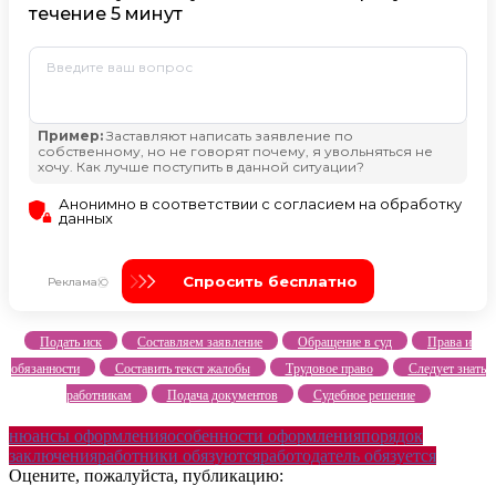
Подать иск
Составляем заявление
Обращение в суд
Права и
обязанности
Составить текст жалобы
Трудовое право
Следует знать
работникам
Подача документов
Судебное решение
нюансы оформления
особенности оформления
порядок
заключения
работники обязуются
работодатель обязуется
Оцените, пожалуйста, публикацию: