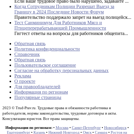
Если ваше трудовое право было нарушено, задавайте ...
Когда Сотрудникам Полиции Разрешат Выезд за
Границу в 2024 Последние Новости Форум
Правительство поддержало запрет на выезд полицейск...
Тест Санминимум Для Работников Мясо и
Птицеперерабатывающей Промышленности
Гигтест ответы на вопросы для работников общепита...
Обратная связь
Политика конфиденциальности
Справочник
Обратная связь
Пользовательское соглашение
Согласие на обработку персональных данных
Реклама
О проекте
Для правообладателей
Информация по регионам
Популярные страницы
2023 © Trud-Prav.ru. Трудовые права и обязанности работника и
работодателя, нормы законодательства, трудовые договоры и акты.
Консультации юристов. Все права защищены.
Информация по регионам:
•
Москва
•
Санкт-Петербург
•
Новосибирск
•
Екатеринбург
•
Казань
•
Нижний Новгород
•
Омск
•
Самара
•
Ростов на