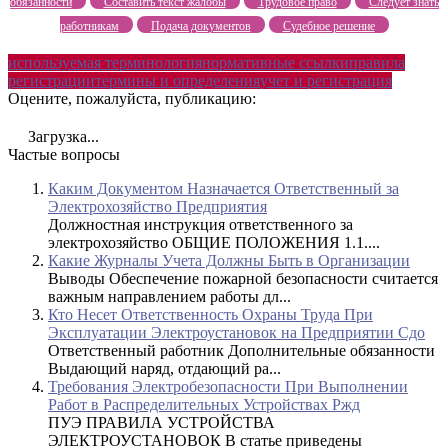
обязанности
Составить текст жалобы
Трудовое право
Следует знать
работникам
Подача документов
Судебное решение
используемая терминология
нормативные ссылки
правила
регистрации
термины и определения
учет и регистрация
Оцените, пожалуйста, публикацию:
Загрузка...
Частые вопросы
Каким Документом Назначается Ответственный за
Электрохозяйство Предприятия
Должностная инструкция ответственного за
электрохозяйство ОБЩИЕ ПОЛОЖЕНИЯ 1.1....
Какие Журналы Учета Должны Быть в Организации
Выводы Обеспечение пожарной безопасности считается
важным направлением работы дл...
Кто Несет Ответственность Охраны Труда При
Эксплуатации Электроустановок на Предприятии Сдо
Ответственный работник Дополнительные обязанности
Выдающий наряд, отдающий ра...
Требования Электробезопасности При Выполнении
Работ в Распределительных Устройствах Ржд
ПУЭ ПРАВИЛА УСТРОЙСТВА
ЭЛЕКТРОУСТАНОВОК В статье приведены