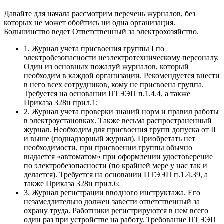
Давайте для начала рассмотрим перечень журналов, без
которых не может обойтись ни одна организация.
Большинство ведет Ответственный за электрохозяйство.
1. Журнал учета присвоения группы I по
электробезопасности неэлектротехническому персоналу.
Один из основных пожалуй журналов, который
необходим в каждой организации. Рекомендуется внести
в него всех сотрудников, кому не присвоена группа.
Требуется на основании ПТЭЭП п.1.4.4, а также
Приказа 328н прил.1;
2. Журнал учета проверки знаний норм и правил работы
в электроустановках. Также весьма распространенный
журнал. Необходим для присвоения групп допуска от II
и выше (поднадзорный журнал). Приобретать нет
необходимости, при присвоении группы обычно
выдается «автоматом» при оформлении удостоверение
по электробезопасности (по крайней мере у нас так и
делается). Требуется на основании ПТЭЭП п.1.4.39, а
также Приказа 328н прил.6;
3. Журнал регистрации вводного инструктажа. Его
незамедлительно должен завести ответственный за
охрану труда. Работники регистрируются в нем всего
один раз при устройстве на работу. Требование ПТЭЭП