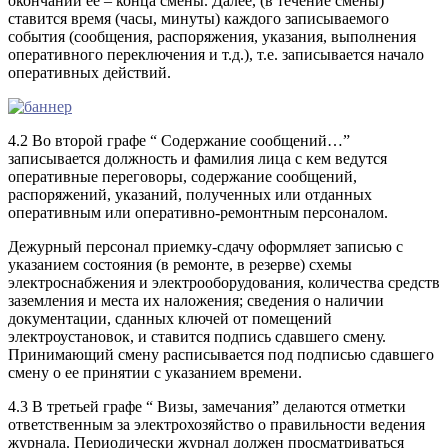
окончании ее – конца смены. Далее, (в течение смены)
ставится время (часы, минуты) каждого записываемого
события (сообщения, распоряжения, указания, выполнения
оперативного переключения и т.д.), т.е. записывается начало
оперативных действий.
4.2 Во второй графе “ Содержание сообщений…”
записывается должность и фамилия лица с кем ведутся
оперативные переговоры, содержание сообщений,
распоряжений, указаний, полученных или отданных
оперативным или оперативно-ремонтным персоналом.
Дежурный персонал приемку-сдачу оформляет записью с
указанием состояния (в ремонте, в резерве) схемы
электроснабжения и электрооборудования, количества средств
заземления и места их наложения; сведения о наличии
документации, сданных ключей от помещений
электроустановок, и ставится подпись сдавшего смену.
Принимающий смену расписывается под подписью сдавшего
смену о ее принятии с указанием времени.
4.3 В третьей графе “ Визы, замечания” делаются отметки
ответственным за электрохозяйство о правильности ведения
журнала. Периодически журнал должен просматриваться