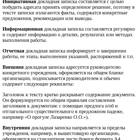
Инициативная
докладная записка составляется с целью
побудить адресата принять определенное решение, поэтому в
тексте записки излагаются факты, содержатся конкретные
предложения, рекомендации или выводы.
Информационная
докладная записка составляется регулярно
и содержит информацию о деталях, результатах или методах
выполнения работы.
Отчетная
докладная записка информирует о завершении
работы, ее этапа, выполнении указаний, распоряжений и т.п.
Внешняя
докладная записка адресуется руководителю
конкретного учреждения, оформляется на общем бланке
организации, подписывается руководителем и обычно
содержит следующие реквизиты:
Заголовок к тексту кратко раскрывает содержание документа.
Он формулируется по общим правилам составления
заголовков к документам: с помощью предлога о/об и
отглагольного существительного в предложном падеже,
например «О прогуле Лазаренко О.О.»).
Внутренняя
докладная записка направляется за пределы
учреждения, например, в вышестоящую организацию,
оформляется на стандартном листе бумаги формата А4.