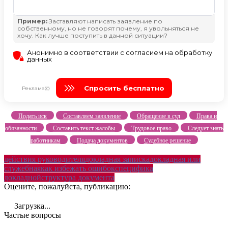
Подать иск
Составляем заявление
Обращение в суд
Права и
обязанности
Составить текст жалобы
Трудовое право
Следует знать
работникам
Подача документов
Судебное решение
действия руководителя
докладная записка
докладная или
служебная
как избежать ошибок
специфика
докладной
структура документа
Оцените, пожалуйста, публикацию:
Загрузка...
Частые вопросы