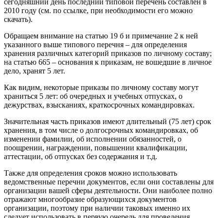
сегодняшний день последний типовой перечень составлен в
2010 году (см. по ссылке, при необходимости его можно
скачать).
Обращаем внимание на статью 19 б и примечание 2 к ней
указанного выше типового перечня – для определения
хранения различных категорий приказов по личному составу;
на статью 665 – основания к приказам, не вошедшие в личное
дело, хранят 5 лет.
Как видим, некоторые приказы по личному составу могут
храниться 5 лет: об очередных и учебных отпусках, о
дежурствах, взысканиях, краткосрочных командировках.
Значительная часть приказов имеют длительный (75 лет) срок
хранения, в том числе о долгосрочных командировках, об
изменении фамилии, об исполнении обязанностей, о
поощрении, награждении, повышении квалификации,
аттестации, об отпусках без содержания и т.д.
Также для определения сроков можно использовать
ведомственные перечни документов, если они составлены для
организации вашей сферы деятельности. Они наиболее полно
отражают многообразие образующихся документов
организации, поэтому при наличии таковых именно их
следует использовать в первую очередь для проведения