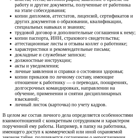
работу и другие документы, полученные от работника
на этапе собеседования;
копии дипломов, аттестатов, лицензий, сертификатов и
других документов о образовании, квалификации,
специальных навыках и знаниях;
трудовой договор и дополнительные соглашения к нему;
копии паспорта, ИНН, страхового свидетельства;
аттестационные листы и отзывы коллег о работнике;
характеристики и рекомендательные письма;
докладные и служебные записки;
должностные инструкции;
акты и уведомления;
личные заявления и справки о состоянии здоровья;
копии приказов по личному составу, имеющие
отношение к работнику — о переводах, поощрениях,
долгосрочных командировках, направлении на
обучение, применении и снятии дисциплинарных
взысканий;
личный листок (карточка) по учету кадров.
В целом же состав личного дела определяется особенностями
взаимоотношений с конкретным сотрудником и характером
порученной ему работы. Например, в папку на работника,
имеющего доступ к коммерческой или иной охраняемой
законом тайне, подшивается соглашение о неразглашении