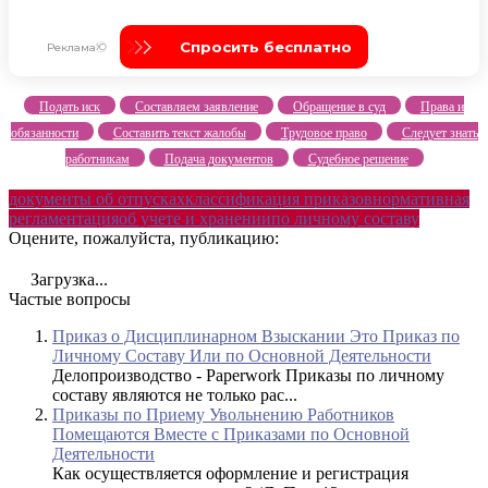
Подать иск
Составляем заявление
Обращение в суд
Права и
обязанности
Составить текст жалобы
Трудовое право
Следует знать
работникам
Подача документов
Судебное решение
документы об отпусках
классификация приказов
нормативная
регламентация
об учете и хранении
по личному составу
Оцените, пожалуйста, публикацию:
Загрузка...
Частые вопросы
Приказ о Дисциплинарном Взыскании Это Приказ по
Личному Составу Или по Основной Деятельности
Делопроизводство - Paperwork Приказы по личному
составу являются не только рас...
Приказы по Приему Увольнению Работников
Помещаются Вместе с Приказами по Основной
Деятельности
Как осуществляется оформление и регистрация