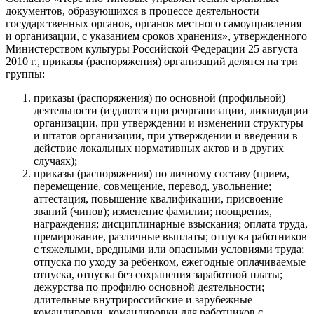
документов, образующихся в процессе деятельности
государственных органов, органов местного самоуправления
и организации, с указанием сроков хранения», утвержденного
Министерством культуры Российской Федерации 25 августа
2010 г., приказы (распоряжения) организаций делятся на три
группы:
приказы (распоряжения) по основной (профильной)
деятельности (издаются при реорганизации, ликвидации
организации, при утверждении и изменении структуры
и штатов организации, при утверждении и введении в
действие локальных нормативных актов и в других
случаях);
приказы (распоряжения) по личному составу (прием,
перемещение, совмещение, перевод, увольнение;
аттестация, повышение квалификации, присвоение
званий (чинов); изменение фамилии; поощрения,
награждения; дисциплинарные взыскания; оплата труда,
премирование, различные выплаты; отпуска работников
с тяжелыми, вредными или опасными условиями труда;
отпуска по уходу за ребенком, ежегодные оплачиваемые
отпуска, отпуска без сохранения заработной платы;
дежурства по профилю основной деятельности;
длительные внутрироссийские и зарубежные
командировки, командировки для работников с