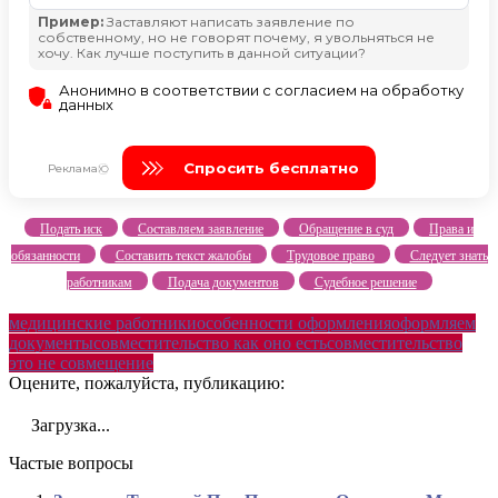
Подать иск
Составляем заявление
Обращение в суд
Права и
обязанности
Составить текст жалобы
Трудовое право
Следует знать
работникам
Подача документов
Судебное решение
медицинские работники
особенности оформления
оформляем
документы
совместительство как оно есть
совместительство
это не совмещение
Оцените, пожалуйста, публикацию:
Загрузка...
Частые вопросы