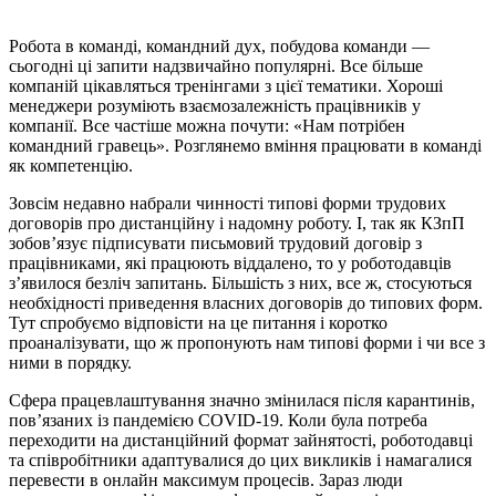
Робота в команді, командний дух, побудова команди —
сьогодні ці запити надзвичайно популярні. Все більше
компаній цікавляться тренінгами з цієї тематики. Хороші
менеджери розуміють взаємозалежність працівників у
компанії. Все частіше можна почути: «Нам потрібен
командний гравець». Розглянемо вміння працювати в команді
як компетенцію.
Зовсім недавно набрали чинності типові форми трудових
договорів про дистанційну і надомну роботу. І, так як КЗпП
зобов’язує підписувати письмовий трудовий договір з
працівниками, які працюють віддалено, то у роботодавців
з’явилося безліч запитань. Більшість з них, все ж, стосуються
необхідності приведення власних договорів до типових форм.
Тут спробуємо відповісти на це питання і коротко
проаналізувати, що ж пропонують нам типові форми і чи все з
ними в порядку.
Сфера працевлаштування значно змінилася після карантинів,
пов’язаних із пандемією COVID-19. Коли була потреба
переходити на дистанційний формат зайнятості, роботодавці
та співробітники адаптувалися до цих викликів і намагалися
перевести в онлайн максимум процесів. Зараз люди