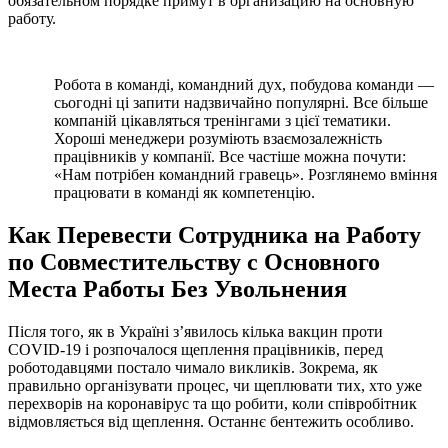
обязательном порядке примут в организацию на основную
работу.
Робота в команді, командний дух, побудова команди —
сьогодні ці запити надзвичайно популярні. Все більше
компаній цікавляться тренінгами з цієї тематики.
Хороші менеджери розуміють взаємозалежність
працівників у компанії. Все частіше можна почути:
«Нам потрібен командний гравець». Розглянемо вміння
працювати в команді як компетенцію.
Как Перевести Сотрудника на Работу
по Совместительству с Основного
Места Работы Без Увольнения
Після того, як в Україні з’явилось кілька вакцин проти
COVID-19 і розпочалося щеплення працівників, перед
роботодавцями постало чимало викликів. Зокрема, як
правильно організувати процес, чи щеплювати тих, хто уже
перехворів на коронавірус та що робити, коли співробітник
відмовляється від щеплення. Останнє бентежить особливо.