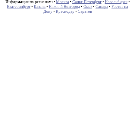
Информация по регионам:
•
Москва
•
Санкт-Петербург
•
Новосибирск
•
Екатеринбург
•
Казань
•
Нижний Новгород
•
Омск
•
Самара
•
Ростов на
Дону
•
Краснодар
•
Саратов