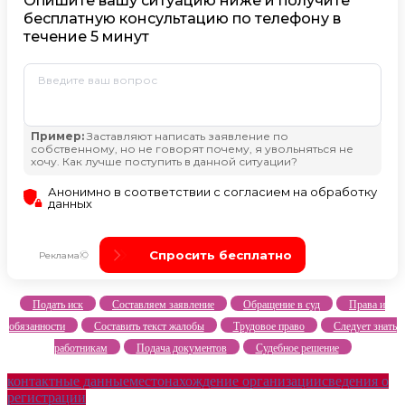
Подать иск
Составляем заявление
Обращение в суд
Права и
обязанности
Составить текст жалобы
Трудовое право
Следует знать
работникам
Подача документов
Судебное решение
контактные данные
местонахождение организации
сведения о
регистрации