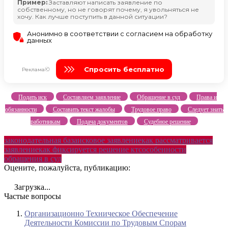
Подать иск
Составляем заявление
Обращение в суд
Права и
обязанности
Составить текст жалобы
Трудовое право
Следует знать
работникам
Подача документов
Судебное решение
законодательная база
исковое заявление
как рассматривается
заявление
как фиксируется решение ктс
особенности
обращения в суд
Оцените, пожалуйста, публикацию:
Загрузка...
Частые вопросы
Организационно Техническое Обеспечение
Деятельности Комиссии по Трудовым Спорам