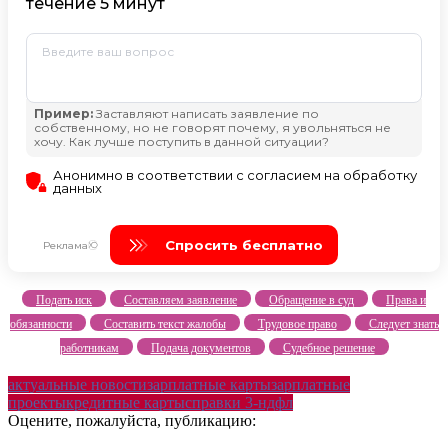
Подать иск
Составляем заявление
Обращение в суд
Права и
обязанности
Составить текст жалобы
Трудовое право
Следует знать
работникам
Подача документов
Судебное решение
актуальные новости
зарплатные карты
зарплатные
проекты
кредитные карты
справки 3-ндфл
Оцените, пожалуйста, публикацию: