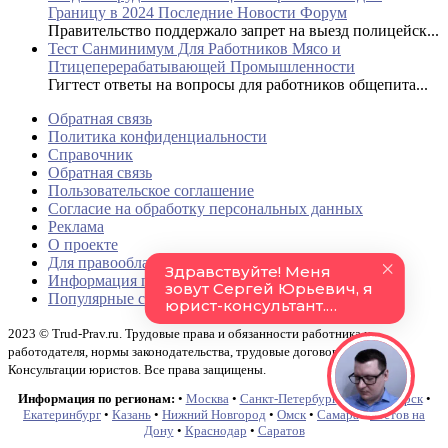
Границу в 2024 Последние Новости Форум
Правительство поддержало запрет на выезд полицейск...
Тест Санминимум Для Работников Мясо и
Птицеперерабатывающей Промышленности
Гигтест ответы на вопросы для работников общепита...
Обратная связь
Политика конфиденциальности
Справочник
Обратная связь
Пользовательское соглашение
Согласие на обработку персональных данных
Реклама
О проекте
Для правообладателей
Информация по регионам
Популярные страницы
2023 © Trud-Prav.ru. Трудовые права и обязанности работника и
работодателя, нормы законодательства, трудовые договоры и акты.
Консультации юристов. Все права защищены.
Информация по регионам:
•
Москва
•
Санкт-Петербург
•
Новосибирск
•
Екатеринбург
•
Казань
•
Нижний Новгород
•
Омск
•
Самара
•
Ростов на
Дону
•
Краснодар
•
Саратов