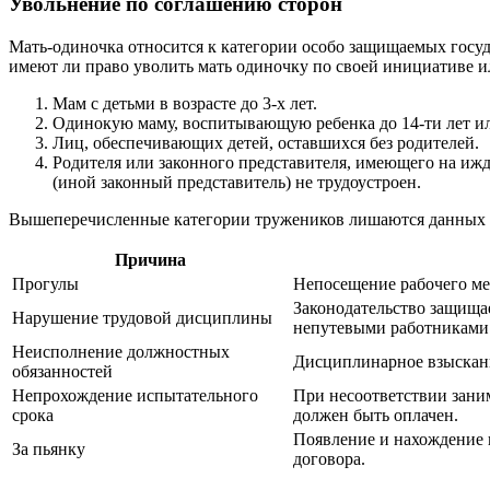
Увольнение по соглашению сторон
Мать-одиночка относится к категории особо защищаемых госуда
имеют ли право уволить мать одиночку по своей инициативе и
Мам с детьми в возрасте до 3-х лет.
Одинокую маму, воспитывающую ребенка до 14-ти лет или
Лиц, обеспечивающих детей, оставшихся без родителей.
Родителя или законного представителя, имеющего на ижди
(иной законный представитель) не трудоустроен.
Вышеперечисленные категории тружеников лишаются данных им 
Причина
Прогулы
Непосещение рабочего мес
Законодательство защищае
Нарушение трудовой дисциплины
непутевыми работниками
Неисполнение должностных
Дисциплинарное взыскани
обязанностей
Непрохождение испытательного
При несоответствии зани
срока
должен быть оплачен.
Появление и нахождение н
За пьянку
договора.