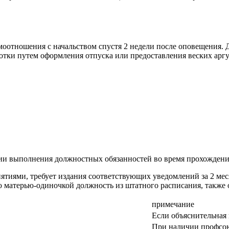
моотношения с начальством спустя 2 недели после оповещения. 
ботки путем оформления отпуска или предоставления веских арг
нии выполнения должностных обязанностей во время прохождения
иями, требует издания соответствующих уведомлений за 2 месяц
матерью-одиночкой должность из штатного расписания, также обя
примечание
Если объяснительная 
При наличии профсою