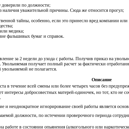
 доверили по должности;
без наличия уважительной причины. Сюда же относится прогул;
енной тайны, особенно, если это принесло вред компании или 
ества;
 или медика;
ние фальшивых бумаг и справок.
ние за 2 недели до ухода с работы. Получив приказ на увольнен
ь. Увольняемая получает полный расчет за фактически отработан
 увольняемой не полагается.
Описание
та в течение всей смены или более четырех часов без предупре
т интересы добросовестных матерей-одиночек, но тот, кто не со
.
е и неоднократное игнорирование своей работы является основ
маемой должности, по истечении проверочного периода сотрудн
а работе в состоянии опьянения (алкогольного или наркотическ