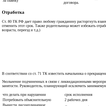
За пьянку
договора.
Отработка
Ст. 80 ТК РФ дает право любому гражданину расторгнуть взаи
отменить этот срок. Также родительница может избежать отра
возраста, переезд и т.д.)
В соответствии со ст. 71 ТК известить начальника о прекраще
Увольнение подчиненных в связи с ликвидационными мероприят
занятости. Руководитель, планирующий исключить занимаемую 
что делать при нарушении
срок исполнения
Потребовать объяснительную
2 рабочих дня
Вынести дисциплинарное