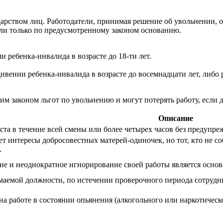
рством лиц. Работодатели, принимая решение об увольнении, обя
ли только по предусмотренному законом основанию.
 ребенка-инвалида в возрасте до 18-ти лет.
вении ребенка-инвалида в возрасте до восемнадцати лет, либо р
законом льгот по увольнению и могут потерять работу, если д
Описание
та в течение всей смены или более четырех часов без предупре
т интересы добросовестных матерей-одиночек, но тот, кто не со
.
е и неоднократное игнорирование своей работы является основ
маемой должности, по истечении проверочного периода сотрудн
а работе в состоянии опьянения (алкогольного или наркотическ