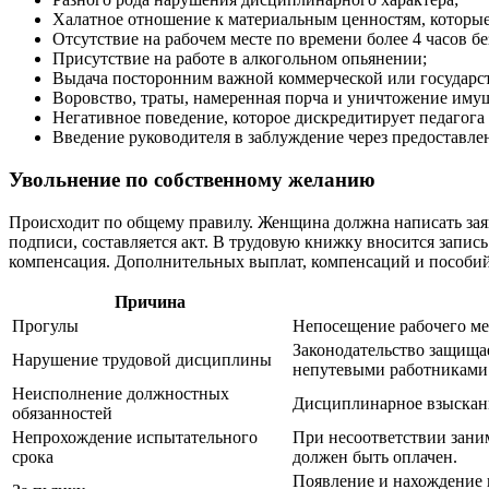
Халатное отношение к материальным ценностям, которые
Отсутствие на рабочем месте по времени более 4 часов 
Присутствие на работе в алкогольном опьянении;
Выдача посторонним важной коммерческой или государств
Воровство, траты, намеренная порча и уничтожение имущ
Негативное поведение, которое дискредитирует педагога
Введение руководителя в заблуждение через предоставле
Увольнение по собственному желанию
Происходит по общему правилу. Женщина должна написать заявле
подписи, составляется акт. В трудовую книжку вносится запис
компенсация. Дополнительных выплат, компенсаций и пособий
Причина
Прогулы
Непосещение рабочего мес
Законодательство защищае
Нарушение трудовой дисциплины
непутевыми работниками
Неисполнение должностных
Дисциплинарное взыскани
обязанностей
Непрохождение испытательного
При несоответствии зани
срока
должен быть оплачен.
Появление и нахождение н