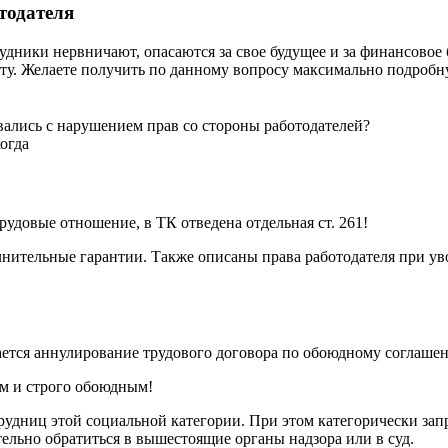
тодателя
дники нервничают, опасаются за свое будущее и за финансовое 
ту. Желаете получить по данному вопросу максимально подроб
ались с нарушением прав со стороны работодателей?
огда
удовые отношение, в ТК отведена отдельная ст. 261!
нительные гарантии. Также описаны права работодателя при ув
тся аннулирование трудового договора по обоюдному соглашени
м и строго обоюдным!
рудниц этой социальной категории. При этом категорически за
ельно обратиться в вышестоящие органы надзора или в суд.