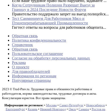
Если ваше трудовое право было нарушено, задавайте ...
Когда Сотрудникам Полиции Разрешат Выезд за
Границу в 2024 Последние Новости Форум
Правительство поддержало запрет на выезд полицейск...
Тест Санминимум Для Работников Мясо и
Птицеперерабатывающей Промышленности
Гигтест ответы на вопросы для работников общепита...
Обратная связь
Политика конфиденциальности
Справочник
Обратная связь
Пользовательское соглашение
Согласие на обработку персональных данных
Реклама
О проекте
Для правообладателей
Информация по регионам
Популярные страницы
2023 © Trud-Prav.ru. Трудовые права и обязанности работника и
работодателя, нормы законодательства, трудовые договоры и акты.
Консультации юристов. Все права защищены.
Информация по регионам:
•
Москва
•
Санкт-Петербург
•
Новосибирск
•
Екатеринбург
•
Казань
•
Нижний Новгород
•
Омск
•
Самара
•
Ростов на