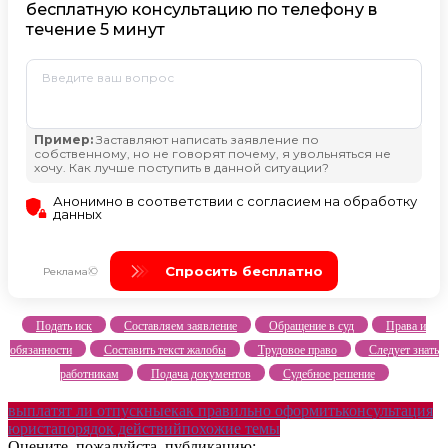
Подать иск
Составляем заявление
Обращение в суд
Права и
обязанности
Составить текст жалобы
Трудовое право
Следует знать
работникам
Подача документов
Судебное решение
выплатят ли отпускные
как правильно оформить
консультация
юриста
порядок действий
похожие темы
Оцените, пожалуйста, публикацию: