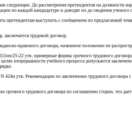
ов следующие. До рассмотрения претендентов на должности науч
ции по каждой кандидатуре и доводят их до сведения ученого со
ть претендентам выступить с сообщением по предлагаемой тема
 заключается трудовой договор.
жданско-правового договора, названное положение не распростр
5-111ин/25-22 утв. примерные формы срочного трудового догово
 в целях непрерывности учебного процесса допускается заключен
рядке.
. N 424н утв. Рекомендации по заключению трудового договора 
ии срочного трудового договора по соглашению сторон, что дае