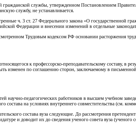
ой гражданской службы, утвержденном Постановлением Правител
нскую службу, не устанавливается.
нные ч. 3 ст. 27 Федерального закона «О государственной гражд
сийской Федерации и внесении изменений в отдельные законода
смотренном Трудовым кодексом РФ основании расторжения трудо
относящегося к профессорско-преподавательскому составу, в ре
быть изменен по соглашению сторон, заключаемому в письменной 
стей научно-педагогических работников в высшем учебном заве
о состава на условиях внутреннего совместительства (см. комме
тельского состава вуза следующие. До рассмотрения претендент
атуре и доводит их до сведения ученого совета вуза (ученого со