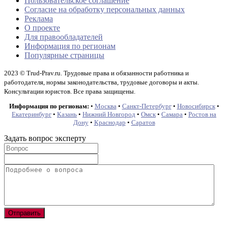
Пользовательское соглашение
Согласие на обработку персональных данных
Реклама
О проекте
Для правообладателей
Информация по регионам
Популярные страницы
2023 © Trud-Prav.ru. Трудовые права и обязанности работника и
работодателя, нормы законодательства, трудовые договоры и акты.
Консультации юристов. Все права защищены.
Информация по регионам:
•
Москва
•
Санкт-Петербург
•
Новосибирск
•
Екатеринбург
•
Казань
•
Нижний Новгород
•
Омск
•
Самара
•
Ростов на
Дону
•
Краснодар
•
Саратов
Задать вопрос эксперту