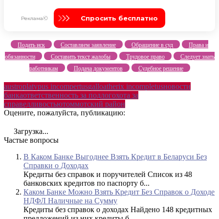
Подать иск
Составляем заявление
Обращение в суд
Права и
обязанности
Составить текст жалобы
Трудовое право
Следует знать
работникам
Подача документов
Судебное решение
austroplatypus incompertus
galloatherix incompletus
новости
банка
ответственность за подлог
охота за
справедливостью
томмотский район
Оцените, пожалуйста, публикацию:
Загрузка...
Частые вопросы
В Каком Банке Выгоднее Взять Кредит в Беларуси Без
Справки о Доходах
Кредиты без справок и поручителей Список из 48
банковских кредитов по паспорту б...
Каком Банке Можно Взять Кредит Без Справок о Доходе
НДФЛ Наличные на Сумму
Кредиты без справок о доходах Найдено 148 кредитных
предложений из них кредиты б...