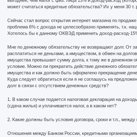
выгоднее, чем налог с физ. лица 13% и доход-расход (которо
может считаться кредитные обязательства? Их у меня 30 т. р
Сейчас стал вопрос открытия интернет магазина по продаже 
проблема 6% с дохода не целесообразно применять, т.к. нац
Хотелось бы к данному ОКВЭД применить доход-расход-15
Мне по денежному обязательству не возвращают долг. От 
расплатиться не деньгами, а имуществом, в обмен на долго
имущества превышает сумму долга, к тому же в денежном о
условие. Можно ли прекратить действие денежного обязате
имущества и как должно быть оформлено прекращение дене
Куда следует обратиться если я не соглашусь на предложен
долг в связи с отсутствием денежных средств?
1. В каком случае подается налоговая декларация на доход
(сдача жилья) и уплачивается налог, а в каком нет?
2. Какие должны быть условия договора, сроки и т.п., меж
Отношения между Банком России, кредитными организациям