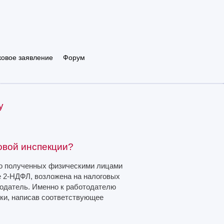
ковое заявление
Форум
у
овой инспекции?
к о полученных физическими лицами
е 2-НДФЛ, возложена на налоговых
тодатель. Именно к работодателю
ки, написав соответствующее