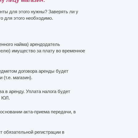
нты для этого нужны? Заверять ли у
о для этого необходимо.
венного найма) арендодатель
телю) имущество за плату во временное
едметом договора аренды будет
(т.е. магазин).
а в аренду. Уплата налога будет
т ЮЛ.
сновании акта-приема передачи, в
т обязательной регистрации в