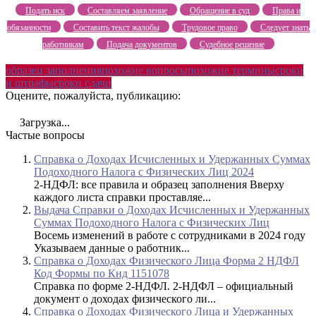
Подать иск
Составляем заявление
Обращение в суд
Права и
обязанности
Составить текст жалобы
Трудовое право
Следует знать
работникам
Подача документов
Судебное решение
образец заполнения
похожие вопросы
похожие термины
сроки
и штрафы
сроки сдачи
Оцените, пожалуйста, публикацию:
Загрузка...
Частые вопросы
Справка о Доходах Исчисленных и Удержанных Суммах
Подоходного Налога с Физических Лиц 2024
2-НДФЛ: все правила и образец заполнения Вверху
каждого листа справки проставляе...
Выдача Справки о Доходах Исчисленных и Удержанных
Суммах Подоходного Налога с Физических Лиц
Восемь изменений в работе с сотрудниками в 2024 году
Указываем данные о работник...
Справка о Доходах Физического Лица Форма 2 НДФЛ
Код Формы по Кнд 1151078
Справка по форме 2-НДФЛ. 2-НДФЛ – официальный
документ о доходах физического ли...
Справка о Доходах Физического Лица и Удержанных