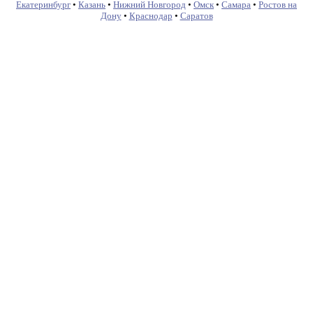
Екатеринбург
•
Казань
•
Нижний Новгород
•
Омск
•
Самара
•
Ростов на
Дону
•
Краснодар
•
Саратов