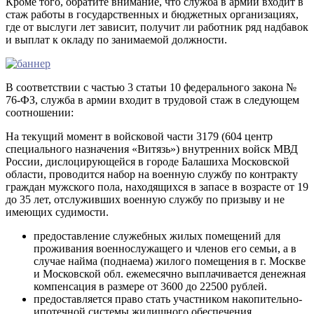
Кроме того, обратите внимание, что служба в армии входит в
стаж работы в государственных и бюджетных организациях,
где от выслуги лет зависит, получит ли работник ряд надбавок
и выплат к окладу по занимаемой должности.
В соответствии с частью 3 статьи 10 федерального закона №
76-ФЗ, служба в армии входит в трудовой стаж в следующем
соотношении:
На текущий момент в войсковой части 3179 (604 центр
специального назначения «Витязь») внутренних войск МВД
России, дислоцирующейся в городе Балашиха Московской
области, проводится набор на военную службу по контракту
граждан мужского пола, находящихся в запасе в возрасте от 19
до 35 лет, отслуживших военную службу по призыву и не
имеющих судимости.
предоставление служебных жилых помещений для
проживания военнослужащего и членов его семьи, а в
случае найма (поднаема) жилого помещения в г. Москве
и Московской обл. ежемесячно выплачивается денежная
компенсация в размере от 3600 до 22500 рублей.
предоставляется право стать участником накопительно-
ипотечной системы жилищного обеспечения