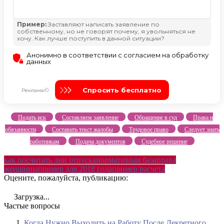
Подать иск
Составляем заявление
Обращение в суд
Права и
обязанности
Составить текст жалобы
Трудовое право
Следует знать
работникам
Подача документов
Судебное решение
как посчитать дни отпуска
нормативная база
права
женщины
пример для 2018 года
пример расчета
Оцените, пожалуйста, публикацию:
Загрузка...
Частые вопросы
Когда Нужно Выходить на Работу После Декретного