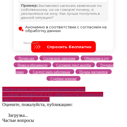
Подать иск
Составляем заявление
Обращение в суд
Права и обязанности
Составить текст жалобы
Трудовое
право
Следует знать работникам
Подача документов
Судебное решение
обязательное соцстрахование
обязательные
условия
страхователи и их обязанности
страхователь
обязан
трудовой договор
Оцените, пожалуйста, публикацию:
Загрузка...
Частые вопросы