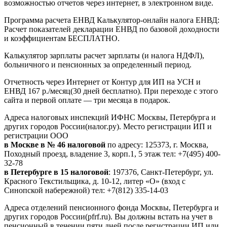
возможностью отчетов через интернет, в электронном виде.
Программа расчета ЕНВД Калькулятор-онлайн налога ЕНВД:
Расчет показателей декларации ЕНВД по базовой доходности
и коэффициентам БЕСПЛАТНО.
Калькулятор зарплаты расчет зарплаты (и налога НДФЛ),
больничного и пенсионных за определенный период.
Отчетность через Интернет от Контур для ИП на УСН и
ЕНВД 167 р./месяц(30 дней бесплатно). При переходе с этого
сайта и первой оплате — три месяца в подарок.
Адреса налоговых инспекций ИФНС Москвы, Петербурга и
других городов России(налог.ру). Место регистрации ИП и
регистрации ООО
в Москве в № 46 налоговой
по адресу: 125373, г. Москва,
Походный проезд, владение 3, корп.1, 5 этаж тел: +7(495) 400-
32-78
в Петербурге в 15 налоговой
: 197376, Санкт-Петербург, ул.
Красного Текстильщика, д. 10-12, литер «О» (вход с
Синопской набережной) тел: +7(812) 335-14-03
Адреса отделений пенсионного фонда Москвы, Петербурга и
других городов России(pfrf.ru). Вы должны встать на учет в
пенсионный в течении пяти дней после регистрации ИП или