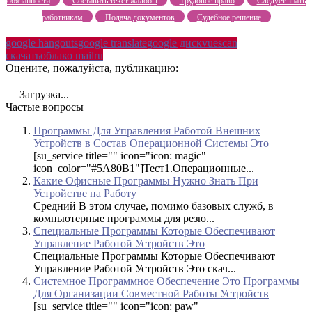
обязанности
Составить текст жалобы
Трудовое право
Следует знать
работникам
Подача документов
Судебное решение
google hangouts
google translate
google диск
vuescan
скачать
облако mailru
Оцените, пожалуйста, публикацию:
Загрузка...
Частые вопросы
Программы Для Управления Работой Внешних
Устройств в Состав Операционной Системы Это
[su_service title="" icon="icon: magic"
icon_color="#5A80B1"]Тест1.Операционные...
Какие Офисные Программы Нужно Знать При
Устройстве на Работу
Средний В этом случае, помимо базовых служб, в
компьютерные программы для резю...
Специальные Программы Которые Обеспечивают
Управление Работой Устройств Это
Специальные Программы Которые Обеспечивают
Управление Работой Устройств Это скач...
Системное Программное Обеспечение Это Программы
Для Организации Совместной Работы Устройств
[su_service title="" icon="icon: paw"