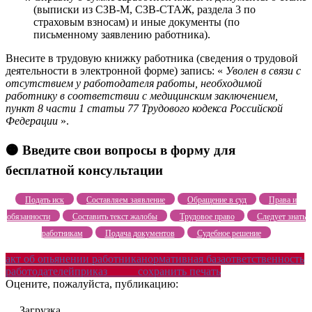
(выписки из СЗВ-М, СЗВ-СТАЖ, раздела 3 по
страховым взносам) и иные документы (по
письменному заявлению работника).
Внесите в трудовую книжку работника (сведения о трудовой
деятельности в электронной форме) запись: «
Уволен в связи с
отсутствием у работодателя работы, необходимой
работнику в соответствии с медицинским заключением,
пункт 8 части 1 статьи 77 Трудового кодекса Российской
Федерации
».
🟠 Введите свои вопросы в форму для
бесплатной консультации
Подать иск
Составляем заявление
Обращение в суд
Права и
обязанности
Составить текст жалобы
Трудовое право
Следует знать
работникам
Подача документов
Судебное решение
акт об опьянении работника
нормативная база
ответственность
работодателей
приказ _____
сохранить печать
Оцените, пожалуйста, публикацию:
Загрузка...