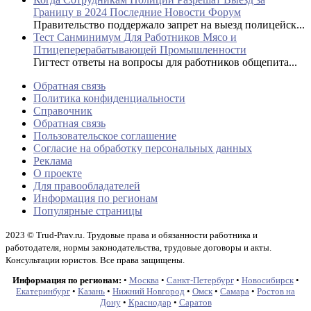
Границу в 2024 Последние Новости Форум
Правительство поддержало запрет на выезд полицейск...
Тест Санминимум Для Работников Мясо и
Птицеперерабатывающей Промышленности
Гигтест ответы на вопросы для работников общепита...
Обратная связь
Политика конфиденциальности
Справочник
Обратная связь
Пользовательское соглашение
Согласие на обработку персональных данных
Реклама
О проекте
Для правообладателей
Информация по регионам
Популярные страницы
2023 © Trud-Prav.ru. Трудовые права и обязанности работника и
работодателя, нормы законодательства, трудовые договоры и акты.
Консультации юристов. Все права защищены.
Информация по регионам:
•
Москва
•
Санкт-Петербург
•
Новосибирск
•
Екатеринбург
•
Казань
•
Нижний Новгород
•
Омск
•
Самара
•
Ростов на
Дону
•
Краснодар
•
Саратов