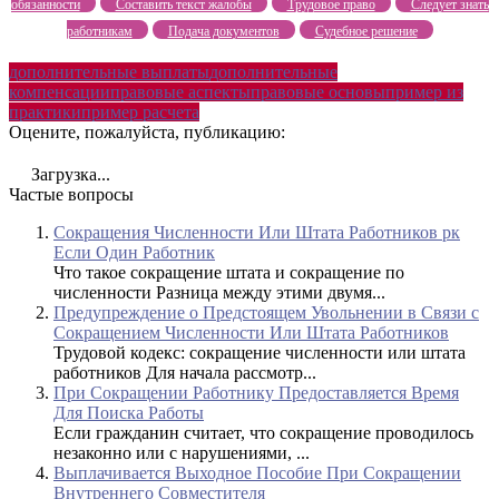
обязанности
Составить текст жалобы
Трудовое право
Следует знать
работникам
Подача документов
Судебное решение
дополнительные выплаты
дополнительные
компенсации
правовые аспекты
правовые основы
пример из
практики
пример расчета
Оцените, пожалуйста, публикацию:
Загрузка...
Частые вопросы
Сокращения Численности Или Штата Работников рк
Если Один Работник
Что такое сокращение штата и сокращение по
численности Разница между этими двумя...
Предупреждение о Предстоящем Увольнении в Связи с
Сокращением Численности Или Штата Работников
Трудовой кодекс: сокращение численности или штата
работников Для начала рассмотр...
При Сокращении Работнику Предоставляется Время
Для Поиска Работы
Если гражданин считает, что сокращение проводилось
незаконно или с нарушениями, ...
Выплачивается Выходное Пособие При Сокращении
Внутреннего Совместителя