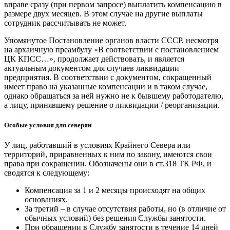
вправе сразу (при первом запросе) выплатить компенсацию в
размере двух месяцев. В этом случае на другие выплаты
сотрудник рассчитывать не может.
Упомянутое Постановление органов власти СССР, несмотря
на архаичную преамбулу «В соответствии с постановлением
ЦК КПСС…», продолжает действовать, и является
актуальным документом для случаев ликвидации
предприятия. В соответствии с документом, сокращенный
имеет право на указанные компенсации и в таком случае,
однако обращаться за ней нужно не к бывшему работодателю,
а лицу, принявшему решение о ликвидации / реорганизации.
Особые условия для северян
У лиц, работавший в условиях Крайнего Севера или
территорий, приравненных к ним по закону, имеются свои
права при сокращении. Обозначены они в ст.318 ТК РФ, и
сводятся к следующему:
Компенсация за 1 и 2 месяцы происходят на общих
основаниях.
За третий – в случае отсутствия работы, но (в отличие от
обычных условий) без решения Службы занятости.
При обращении в Службу занятости в течение 14 дней