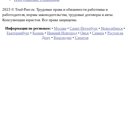
2023 © Trud-Prav.ru. Трудовые права и обязанности работника и
работодателя, нормы законодательства, трудовые договоры и акты.
Консультации юристов. Все права защищены.
Информация по регионам:
•
Москва
•
Санкт-Петербург
•
Новосибирск
•
Екатеринбург
•
Казань
•
Нижний Новгород
•
Омск
•
Самара
•
Ростов на
Дону
•
Краснодар
•
Саратов