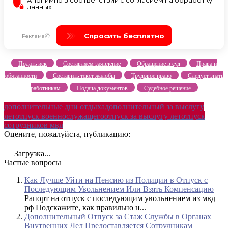
Подать иск
Составляем заявление
Обращение в суд
Права и
обязанности
Составить текст жалобы
Трудовое право
Следует знать
работникам
Подача документов
Судебное решение
дополнительные дни отдыха
дополнительный за выслугу
лет
отпуск военнослужащего
отпуск за выслугу лет
отпуск
сотрудников мвд
Оцените, пожалуйста, публикацию:
Загрузка...
Частые вопросы
Как Лучше Уйти на Пенсию из Полиции в Отпуск с
Последующим Увольнением Или Взять Компенсацию
Рапорт на отпуск с последующим увольнением из мвд
рф Подскажите, как правильно н...
Дополнительный Отпуск за Стаж Службы в Органах
Внутренних Дел Предоставляется Сотрудникам