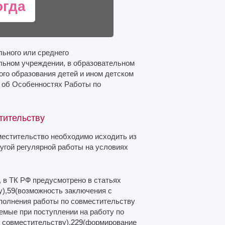
огда
льного или среднего
льном учреждении, в образовательном
го образования детей и ином детском
1 об Особенностях Работы по
тительству
местительство необходимо исходить из
ругой регулярной работы на условиях
 в ТК РФ предусмотрено в статьях
),
59
(возможность заключения с
ыполнения работы по совместительству
мые при поступлении на работу по
о совместительству),
229
(формирование