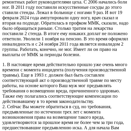
ремонтных работ руководителями цеха. С 2006 начались боли
ног. В 2011 году поставили искусственные сосуды до этого
ставили стенды. Лежал в больнице с ногами 9 раз. И вот 19
февраля 2024 года ампутировали одну ногу, врач сказал и
вторая на подходе. Обратилась в профком ММК, сказали, надо
было обращаться раньше. Столько тратим на лекарства
поставили 2 стенда. В итоге ему никаких доплат не положено
ответили. Уволили 1 ноября на пенсию. В это время оформлял
инвалидность и с 24 ноября 2011 года является инвалидом 2
группы. Работать, конечно, не мог. Имеет ли он право на
выплаты от ММК за периоды болезни.
1. В настоящее время действительно прошло уже очень много
времени с момента инцидента (получения производственной
травмы). Еще в 1993 г. должен был быть составлен
соответствующий акт о производственной травме по месту
работы, на основе которого Ваш муж мог предъявлять
требования о возмещении вреда, причиненного здоровью.
Также ему полагались соответствующие компенсации по
действовавшему в то время законодательству.
2. Сейчас Вы можете обратиться в суд, но требования,
предъявленные по истечении трех лет с момента
возникновения права на возмещение такого вреда,
удовлетворяются за прошлое время не более чем за три года,
предшествовавшие предъявлению иска. А для начала Вам