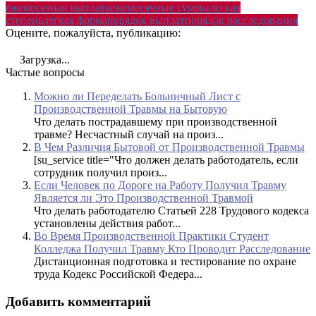
ежемесячная выплата
ежемесячные суммы
легкая
степень
легкая форма
порядок выплат
порядок расследования
Оцените, пожалуйста, публикацию:
Загрузка...
Частые вопросы
Можно ли Переделать Больничный Лист с
Производственной Травмы на Бытовую
Что делать пострадавшему при производственной
травме? Несчастный случай на произ...
В Чем Различия Бытовой от Производственной Травмы
[su_service title="Что должен делать работодатель, если
сотрудник получил произ...
Если Человек по Дороге на Работу Получил Травму
Является ли Это Производственной Травмой
Что делать работодателю Статьей 228 Трудового кодекса
установлены действия работ...
Во Время Производственной Практики Студент
Колледжа Получил Травму Кто Проводит Расследование
Дистанционная подготовка и тестирование по охране
труда Кодекс Российской Федера...
Добавить комментарий