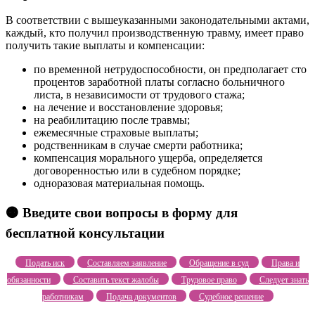
В соответствии с вышеуказанными законодательными актами,
каждый, кто получил производственную травму, имеет право
получить такие выплаты и компенсации:
по временной нетрудоспособности, он предполагает сто
процентов заработной платы согласно больничного
листа, в независимости от трудового стажа;
на лечение и восстановление здоровья;
на реабилитацию после травмы;
ежемесячные страховые выплаты;
родственникам в случае смерти работника;
компенсация морального ущерба, определяется
договоренностью или в судебном порядке;
одноразовая материальная помощь.
🟠 Введите свои вопросы в форму для
бесплатной консультации
Подать иск
Составляем заявление
Обращение в суд
Права и
обязанности
Составить текст жалобы
Трудовое право
Следует знать
работникам
Подача документов
Судебное решение