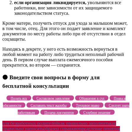
если организация ликвидируется,
увольняются все
работники, вне зависимости от их защищаемого
законодательством статуса.
Кроме матери, получить отпуск для ухода за малышом может,
в том числе, отец. Для этого он подает заявление и комплект
документов по месту работы либо при её отсутствии в отдел
соцзащиты.
Находясь в декрете, у него есть возможность вернуться в
любой момент на работу либо трудиться неполный рабочий
день. В первом случае выплата ежемесячного пособия
прекратится, во втором — сохранится.
🟠 Введите свои вопросы в форму для
бесплатной консультации
Подать иск
Составляем заявление
Обращение в суд
Права и
обязанности
Составить текст жалобы
Трудовое право
Следует знать
работникам
Подача документов
Судебное решение
для безработных родителей
как правильно заполнить
как
правильно написать
образец справки
определение понятия