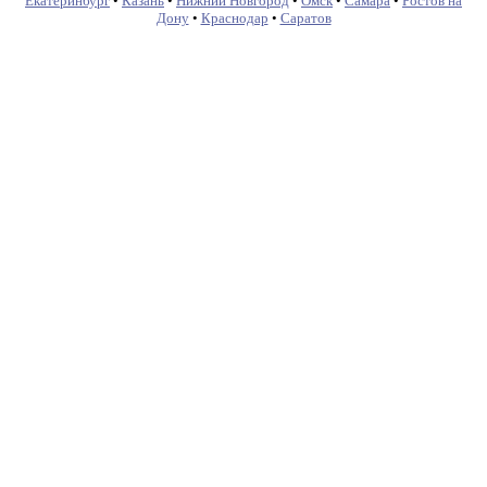
Екатеринбург
•
Казань
•
Нижний Новгород
•
Омск
•
Самара
•
Ростов на
Дону
•
Краснодар
•
Саратов