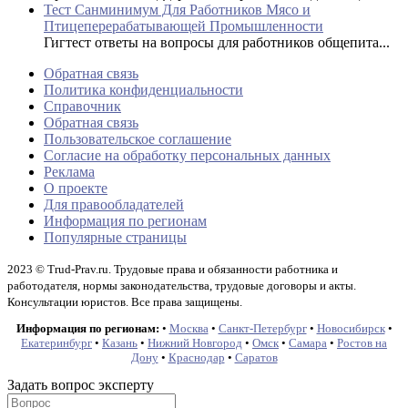
Тест Санминимум Для Работников Мясо и
Птицеперерабатывающей Промышленности
Гигтест ответы на вопросы для работников общепита...
Обратная связь
Политика конфиденциальности
Справочник
Обратная связь
Пользовательское соглашение
Согласие на обработку персональных данных
Реклама
О проекте
Для правообладателей
Информация по регионам
Популярные страницы
2023 © Trud-Prav.ru. Трудовые права и обязанности работника и
работодателя, нормы законодательства, трудовые договоры и акты.
Консультации юристов. Все права защищены.
Информация по регионам:
•
Москва
•
Санкт-Петербург
•
Новосибирск
•
Екатеринбург
•
Казань
•
Нижний Новгород
•
Омск
•
Самара
•
Ростов на
Дону
•
Краснодар
•
Саратов
Задать вопрос эксперту