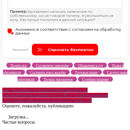
Подать иск
Составляем заявление
Обращение в суд
Права и
обязанности
Составить текст жалобы
Трудовое право
Следует знать
работникам
Подача документов
Судебное решение
как увольняют пенсионеров
увольнение по
сокращению
увольнение по ст 80 п 3 кзот
увольнение
сотрудника-пенсионера
увольнение через суд
Оцените, пожалуйста, публикацию:
Загрузка...
Частые вопросы