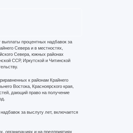
т выплаты процентных надбавок за
йнего Севера и в местностях,
ейского Севера, южных районах
нской ССР, Иркутской и Читинской
ельству.
приравненных к районам Крайнего
ьнего Востока, Красноярского края,
стей, дающий право на получение
од.
надбавок за выслугу лет, включается
х, организациях и на предприятиях