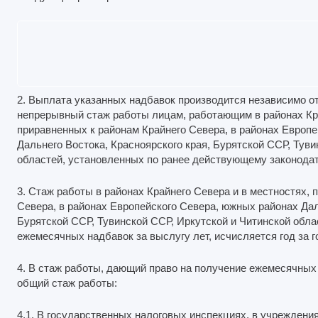
2. Выплата указанных надбавок производится независимо о
непрерывный стаж работы лицам, работающим в районах Кра
приравненных к районам Крайнего Севера, в районах Европ
Дальнего Востока, Красноярского края, Бурятской ССР, Туви
областей, установленных по ранее действующему законодат
3. Стаж работы в районах Крайнего Севера и в местностях, 
Севера, в районах Европейского Севера, южных районах Дал
Бурятской ССР, Тувинской ССР, Иркутской и Читинской обла
ежемесячных надбавок за выслугу лет, исчисляется год за г
4. В стаж работы, дающий право на получение ежемесячных 
общий стаж работы:
4.1. В государственных налоговых инспекциях, в учреждения