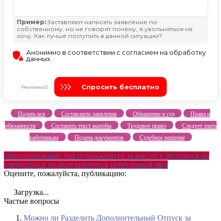
Подать иск
Составляем заявление
Обращение в суд
Права и
обязанности
Составить текст жалобы
Трудовое право
Следует знать
работникам
Подача документов
Судебное решение
дополнительные дни отдыха
отпуск за выслугу лет
отпуск на
учебу
отпуск по болезни
отпуск сотрудников мвд
Оцените, пожалуйста, публикацию:
Загрузка...
Частые вопросы
Можно ли Разделить Дополнительный Отпуск за