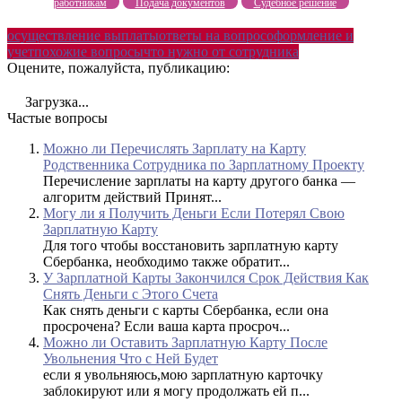
работникам
Подача документов
Судебное решение
осуществление выплаты
ответы на вопрос
оформление и
учет
похожие вопросы
что нужно от сотрудника
Оцените, пожалуйста, публикацию:
Загрузка...
Частые вопросы
Можно ли Перечислять Зарплату на Карту
Родственника Сотрудника по Зарплатному Проекту
Перечисление зарплаты на карту другого банка —
алгоритм действий Принят...
Могу ли я Получить Деньги Если Потерял Свою
Зарплатную Карту
Для того чтобы восстановить зарплатную карту
Сбербанка, необходимо также обратит...
У Зарплатной Карты Закончился Срок Действия Как
Снять Деньги с Этого Счета
Как снять деньги с карты Сбербанка, если она
просрочена? Если ваша карта просроч...
Можно ли Оставить Зарплатную Карту После
Увольнения Что с Ней Будет
если я увольняюсь,мою зарплатную карточку
заблокируют или я могу продолжать ей п...