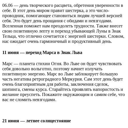
06.06 — день творческого расцвета, обретения уверенности в
себе. В этот день миром правит шестерка, а это число-
проводник, помогающее становиться людям лучшей версией
себя. Это будет день прощания с обидами и невзгодами.
Вселенная поможет нам преодолеть трудности. Также внесет
свою позитивную лепту и переход убывающей Луны в Знак
Тельца, что отлично сочетается с энергией шестерки. Словом,
нас ожидает очень гармоничный и продуктивный день.
11 июня — переход Марса в Знак Льва
Марс — планета стихии Огня. Во Льве он будет чувствовать
себя довольно вольготно, поэтому начнет излучать
позитивную энергию. Марс во Льве заблокирует большую
часть негатива ретроградного Меркурия. Сам этот день будет
очень благоприятным для работы, заключения сделок,
шопинга, смены курса. Старайтесь проявлять напористость и
желание преуспеть. Покажите окружающим и самим себе, что
вас не сломить невзгодами.
21 июня — летнее солнцестояние