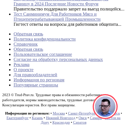
Границу в 2024 Последние Новости Форум
Правительство поддержало запрет на выезд полицейск...
Тест Санминимум Для Работников Мясо и
Птицеперерабатывающей Промышленности
Гигтест ответы на вопросы для работников общепита...
Обратная связь
Политика конфиденциальности
Справочник
Обратная связь
Пользовательское соглашение
Согласие на обработку персональных данных
Реклама
О проекте
Для правообладателей
Информация по регионам
Популярные страницы
2023 © Trud-Prav.ru. Трудовые права и обязанности работника и
работодателя, нормы законодательства, трудовые договоры и акты.
Консультации юристов. Все права защищены.
Информация по регионам:
•
Москва
•
Санкт-Петербург
•
Новосибирск
•
Екатеринбург
•
Казань
•
Нижний Новгород
•
Омск
•
Самара
•
Ростов на
Дону
•
Краснодар
•
Саратов