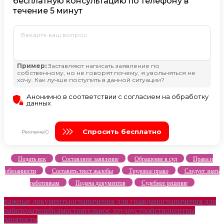
Подать иск
Составляем заявление
Обращение в суд
Права и
обязанности
Составить текст жалобы
Трудовое право
Следует знать
работникам
Подача документов
Судебное решение
важные документы
ограничения для граждан
ограничения для
работодателей
самостоятельное трудоустройство
центры
занятости