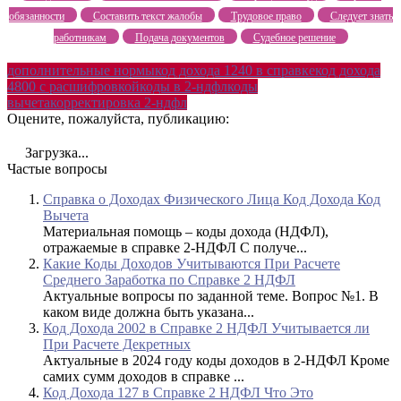
обязанности
Составить текст жалобы
Трудовое право
Следует знать
работникам
Подача документов
Судебное решение
дополнительные нормы
код дохода 1240 в справке
код дохода
4800 с расшифровкой
коды в 2-ндфл
коды
вычета
корректировка 2-ндфл
Оцените, пожалуйста, публикацию:
Загрузка...
Частые вопросы
Справка о Доходах Физического Лица Код Дохода Код
Вычета
Материальная помощь – коды дохода (НДФЛ),
отражаемые в справке 2-НДФЛ С получе...
Какие Коды Доходов Учитываются При Расчете
Среднего Заработка по Справке 2 НДФЛ
Актуальные вопросы по заданной теме. Вопрос №1. В
каком виде должна быть указана...
Код Дохода 2002 в Справке 2 НДФЛ Учитывается ли
При Расчете Декретных
Актуальные в 2024 году коды доходов в 2-НДФЛ Кроме
самих сумм доходов в справке ...
Код Дохода 127 в Справке 2 НДФЛ Что Это