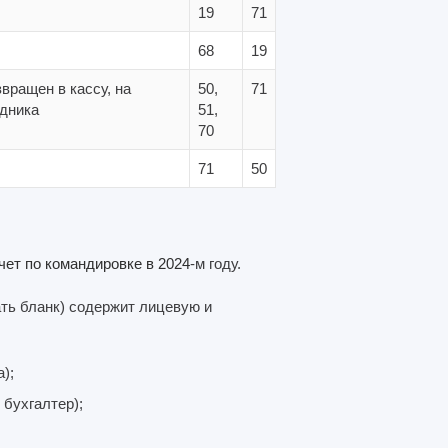
19
71
68
19
вращен в кассу, на
50,
71
удника
51,
70
71
50
чет по командировке в 2024
-м году.
ть бланк) содержит лицевую и
);
 бухгалтер);