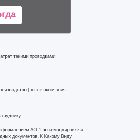
огда
атрат такими проводками:
производство (после окончания
отруднику.
 оформлением АО-1 по командировке и
одных документов. К Какому Виду