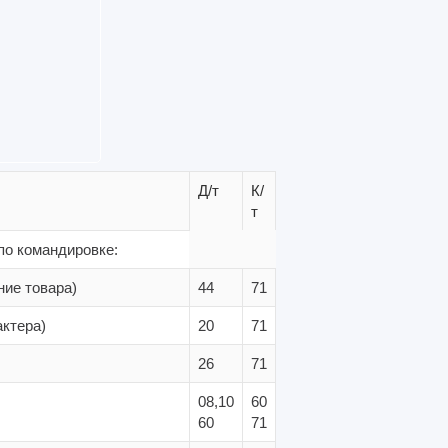
Д/т
К/
т
по командировке:
ние товара)
44
71
актера)
20
71
26
71
08,10
60
60
71