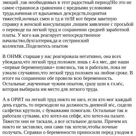
эмоций ,так необходимых в этот радостный период!Но это не
самое страшное,в сравнении с вредными условиями
труда,начиная от вдыхаемых дезсредств,поднятия
тяжестей,ночных смен и тд и тп!И вот берем заветную
справку в женской консультации ,пишем заявление с просьбой
о переводе на легкий труд и сохранении средней заработной
платы. У кого как реагирует непосредственное
начальство,бухгалтерия,да и сестринский
коллектив..Поделитесь опытом
В ОНМК старшая у нас реагировала негативно, она всех
убеждала,что легкий труд положен лишь с 4-х мес, две наши
«первые беременнушки» повелись, так и работали, пока не
узнали случаянно,что легкий труд положен на любом сроке. В
итоге на сохранении обе провели всю беременность.
Остальные ,наученные чужим опытом, сразу шли к гл.м\с,
которая выбирала им место для легкого труда.
А в ОРИТ на легкий труд никто не шел, если кто мог каждый
день ездить, то переходили на должность дневной м\с, сидели
салфетки крутили, с бумажками помогали. Остальные так и
работали сутками, кто хотел-на сейфе, кто хотел-на палате.
Тяжести они не таскали, а все остальное делали. Причем их
никто не заставлял, они сами так хотели,чтобы ночные
получать. Справки о беременности приносили перед уходом в