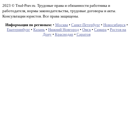
2023 © Trud-Prav.ru. Трудовые права и обязанности работника и
работодателя, нормы законодательства, трудовые договоры и акты.
Консультации юристов. Все права защищены.
Информация по регионам:
•
Москва
•
Санкт-Петербург
•
Новосибирск
•
Екатеринбург
•
Казань
•
Нижний Новгород
•
Омск
•
Самара
•
Ростов на
Дону
•
Краснодар
•
Саратов