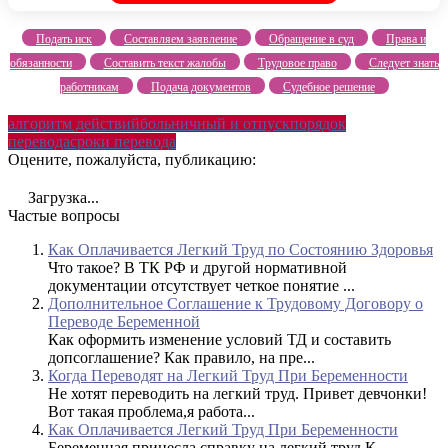
Подать иск
Составляем заявление
Обращение в суд
Права и
обязанности
Составить текст жалобы
Трудовое право
Следует знать
работникам
Подача документов
Судебное решение
алгоритм действий
больничный и отпуск
порядок
перевода
сроки перевода
Оцените, пожалуйста, публикацию:
Загрузка...
Частые вопросы
Как Оплачивается Легкий Труд по Состоянию Здоровья
Что такое? В ТК РФ и другой нормативной
документации отсутствует четкое понятие ...
Дополнительное Соглашение к Трудовому Договору о
Переводе Беременной
Как оформить изменение условий ТД и составить
допсоглашение? Как правило, на пре...
Когда Переводят на Легкий Труд При Беременности
Не хотят переводить на легкий труд. Привет девчонки!
Вот такая проблема,я работа...
Как Оплачивается Легкий Труд При Беременности
Беременная принесла справку на легкий труд К